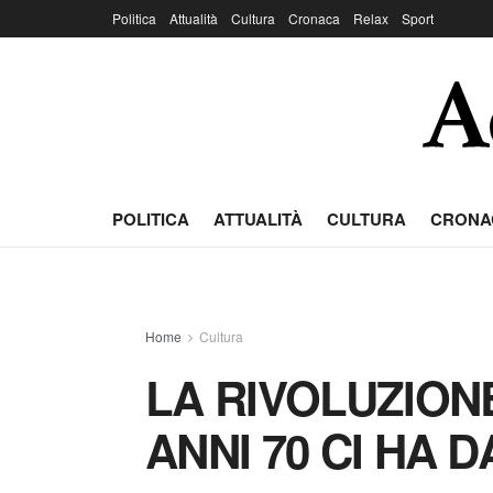
Politica
Attualità
Cultura
Cronaca
Relax
Sport
POLITICA
ATTUALITÀ
CULTURA
CRONA
Home
Cultura
LA RIVOLUZION
ANNI 70 CI HA 