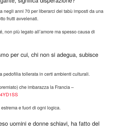
agante, significa disperazione?
 negli anni 70 per liberarci dei tabù imposti da una
to frutti avvelenati.
é, non più legato all’amore ma spesso causa di
mo per cui, chi non si adegua, subisce
edofilia tollerata in certi ambienti culturali.
e premiato) che imbarazza la Francia –
YN4YD1SS
strema e fuori di ogni logica.
uomini e donne schiavi, ha fatto del