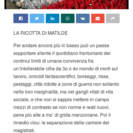
LA RICOTTA DI MATILDE
Per andare ancora più in basso può un paese
sopportare silente il quotidiano frantumarsi dei
continui limiti di umana convivenza fra
un’intollerabile cifra da 3o o 4o mondo di morti sul
lavoro, omicidi fantascientifici, borseggi, risse,
pestaggi, città ridotte a zone di guerra non soltanto
nelle loro marginalità, ma nei gangli vitali di vita
sociale, e che non si sappia mettere in campo
mezzi di contrasto se non norme e reati nuovi,
pene più alte a mo’ di grida manzoniane. Poi il
rimedio clou: la separazione delle carriere dei
magistrati.