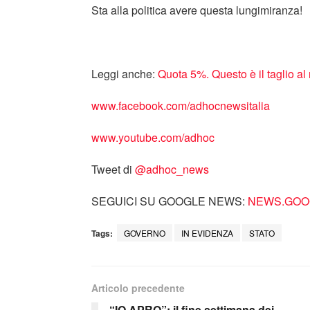
Sta alla politica avere questa lungimiranza!
Leggi anche:
Quota 5%. Questo è il taglio a
www.facebook.com/adhocnewsitalia
www.youtube.com/adhoc
Tweet di
‎@adhoc_news
SEGUICI SU GOOGLE NEWS:
NEWS.GOOG
Tags:
GOVERNO
IN EVIDENZA
STATO
Articolo precedente
“IO APRO”: il fine settimana dei