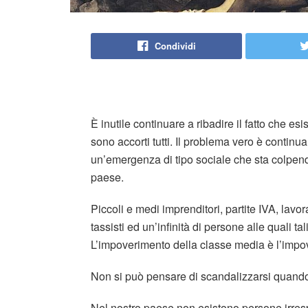
Condividi
rabbia rabbia rabbia rabbia rabbia
È inutile continuare a ribadire il fatto che e
sono accorti tutti. Il problema vero è continuare
un’emergenza di tipo sociale che sta colpend
paese.
Piccoli e medi imprenditori, partite IVA, lavor
tassisti ed un’infinità di persone alle quali t
L’impoverimento della classe media è l’impov
Non si può pensare di scandalizzarsi quando i c
Nel nostro paese non esistono persone irres