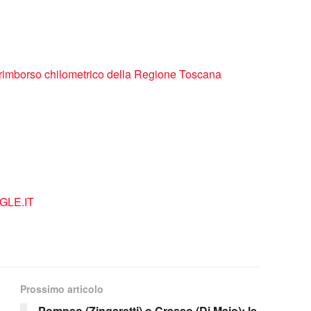
l rimborso chilometrico della Regione Toscana
LE.IT
Prossimo articolo
Pompeo (Zingaretti) o Crasso (Di Maio): le