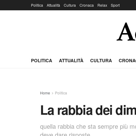
Politica
Attualità
Cultura
Cronaca
Relax
Sport
POLITICA
ATTUALITÀ
CULTURA
CRONA
Home
Politica
La rabbia dei dim
quella rabbia che sta sempre più mo
deve dare risposte