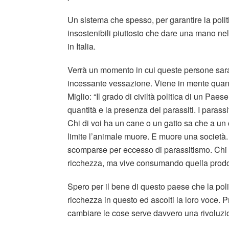
Un sistema che spesso, per garantire la polit
insostenibili piuttosto che dare una mano nel 
in Italia.
Verrà un momento in cui queste persone sara
incessante vessazione. Viene in mente quant
Miglio: “Il grado di civiltà politica di un Pae
quantità e la presenza dei parassiti. I parass
Chi di voi ha un cane o un gatto sa che a un c
limite l’animale muore. E muore una società.
scomparse per eccesso di parassitismo. Chi è
ricchezza, ma vive consumando quella prodotta
Spero per il bene di questo paese che la pol
ricchezza in questo ed ascolti la loro voce. 
cambiare le cose serve davvero una rivoluzion