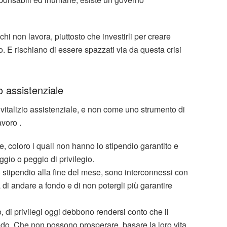
 chi non lavora, piuttosto che investirli per creare
o. E rischiano di essere spazzati via da questa crisi
io assistenziale
n vitalizio assistenziale, e non come uno strumento di
voro .
e, coloro i quali non hanno lo stipendio garantito e
ggio o peggio di privilegio.
 stipendio alla fine del mese, sono interconnessi con
a di andare a fondo e di non potergli più garantire
 di privilegi oggi debbono rendersi conto che il
do. Che non possono prosperare, basare la loro vita