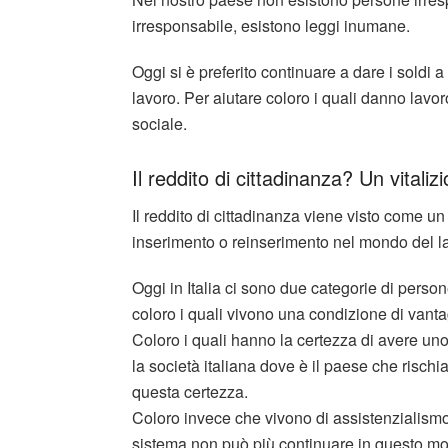
irresponsabile, esistono leggi inumane.
Oggi si è preferito continuare a dare i soldi a
lavoro. Per aiutare coloro i quali danno lavor
sociale.
Il reddito di cittadinanza? Un vitaliz
Il reddito di cittadinanza viene visto come u
inserimento o reinserimento nel mondo del la
Oggi in Italia ci sono due categorie di person
coloro i quali vivono una condizione di vanta
Coloro i quali hanno la certezza di avere uno
la società italiana dove è il paese che rischi
questa certezza.
Coloro invece che vivono di assistenzialismo,
sistema non può più continuare in questo mo