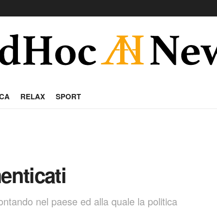
CA
RELAX
SPORT
enticati
ntando nel paese ed alla quale la politica