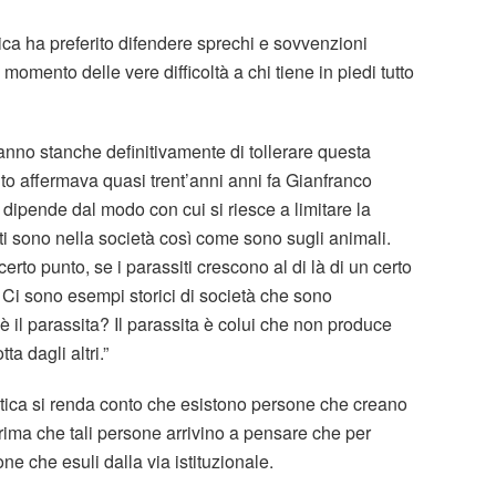
ica ha preferito difendere sprechi e sovvenzioni
momento delle vere difficoltà a chi tiene in piedi tutto
nno stanche definitivamente di tollerare questa
o affermava quasi trent’anni anni fa Gianfranco
se dipende dal modo con cui si riesce a limitare la
iti sono nella società così come sono sugli animali.
erto punto, se i parassiti crescono al di là di un certo
 Ci sono esempi storici di società che sono
 il parassita? Il parassita è colui che non produce
 dagli altri.”
itica si renda conto che esistono persone che creano
Prima che tali persone arrivino a pensare che per
e che esuli dalla via istituzionale.