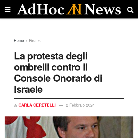
Home
Firenze
La protesta degli
ombrelli contro il
Console Onorario di
Israele
CARLA CERETELLI
2 Febbraio 2024
di