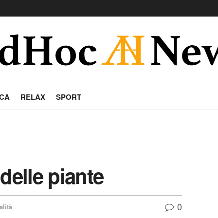
CA
RELAX
SPORT
 delle piante
0
alità