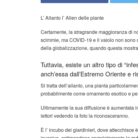
L’ Ailanto l’ Alien delle piante
Certamente, la stragrande maggioranza di no
scimmie, ma COVID-19 e il vaiolo non sono c
della globalizzazione, quando questa mostra i
Tuttavia, esiste un altro tipo di “in
anch’essa dall’Estremo Oriente e ris
Si tratta dell’ailanto, una pianta particolarm
probabilmente come ornamento esotico e per 
Ultimamente la sua diffusione è aumentata in
lettori vedendo la foto la riconosceranno.
È l’ incubo dei giardinieri, dove attecchisce
invasivo, estirpandone completamente le rad