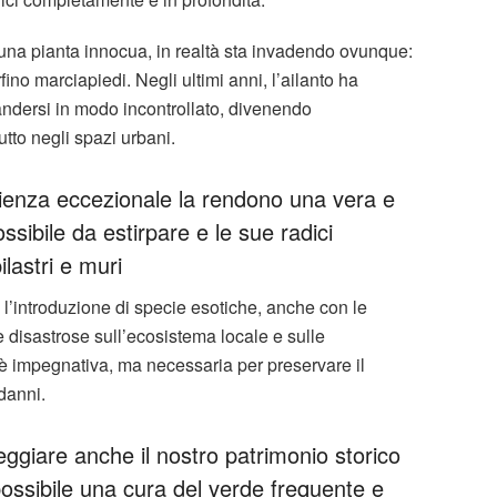
una pianta innocua, in realtà sta invadendo ovunque:
rfino marciapiedi. Negli ultimi anni, l’ailanto ha
andersi in modo incontrollato, divenendo
tto negli spazi urbani.
ilienza eccezionale la rendono una vera e
ssibile da estirpare e le sue radici
lastri e muri
l’introduzione di specie esotiche, anche con le
 disastrose sull’ecosistema locale e sulle
to è impegnativa, ma necessaria per preservare il
danni.
giare anche il nostro patrimonio storico
possibile una cura del verde frequente e