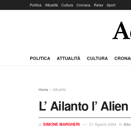
Politica
Attualità
Cultura
Cronaca
Relax
Sport
POLITICA
ATTUALITÀ
CULTURA
CRONA
Home
Attualità
L’ Ailanto l’ Alien
SIMONE MARGHERI
21 Agosto 2024
Attu
di
In