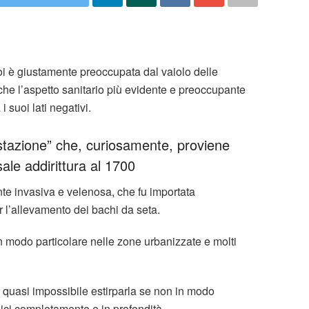
i è giustamente preoccupata dal vaiolo delle
he l’aspetto sanitario più evidente e preoccupante
 suoi lati negativi.
festazione” che, curiosamente, proviene
ale addirittura al 1700
ente invasiva e velenosa, che fu importata
l’allevamento dei bachi da seta.
 modo particolare nelle zone urbanizzate e molti
 è quasi impossibile estirparla se non in modo
ici completamente e in profondità.