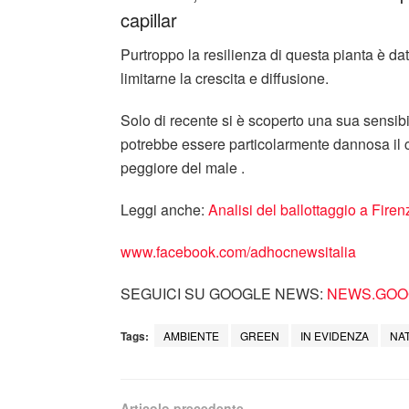
capillar
Purtroppo la resilienza di questa pianta è da
limitarne la crescita e diffusione.
Solo di recente si è scoperto una sua sensibi
potrebbe essere particolarmente dannosa il c
peggiore del male .
Leggi anche:
Analisi del ballottaggio a Firen
www.facebook.com/adhocnewsitalia
SEGUICI SU GOOGLE NEWS:
NEWS.GOOG
Tags:
AMBIENTE
GREEN
IN EVIDENZA
NA
Articolo precedente