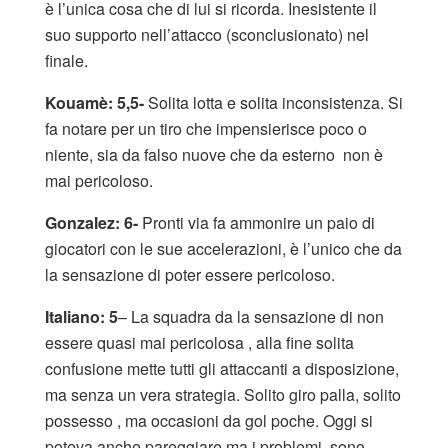
è l’unica cosa che di lui si ricorda. Inesistente il
suo supporto nell’attacco (sconclusionato) nel
finale.
Kouamè: 5,5-
Solita lotta e solita inconsistenza. Si
fa notare per un tiro che impensierisce poco o
niente, sia da falso nuove che da esterno non è
mai pericoloso.
Gonzalez: 6-
Pronti via fa ammonire un paio di
giocatori con le sue accelerazioni, è l’unico che da
la sensazione di poter essere pericoloso.
Italiano: 5
– La squadra da la sensazione di non
essere quasi mai pericolosa , alla fine solita
confusione mette tutti gli attaccanti a disposizione,
ma senza un vera strategia. Solito giro palla, solito
possesso , ma occasioni da gol poche. Oggi si
poteva anche pareggiare ma i problemi sono