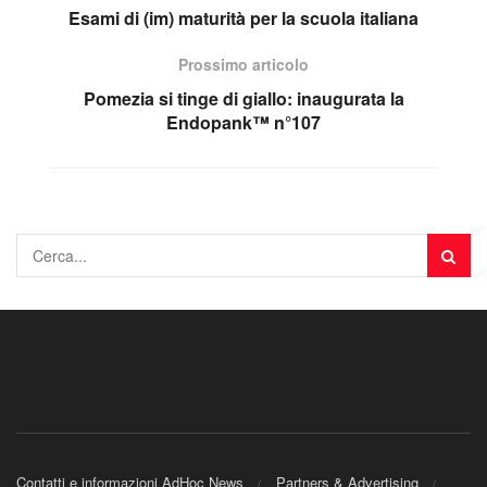
Esami di (im) maturità per la scuola italiana
Prossimo articolo
Pomezia si tinge di giallo: inaugurata la
Endopank™️ n°107
Contatti e informazioni AdHoc News
Partners & Advertising