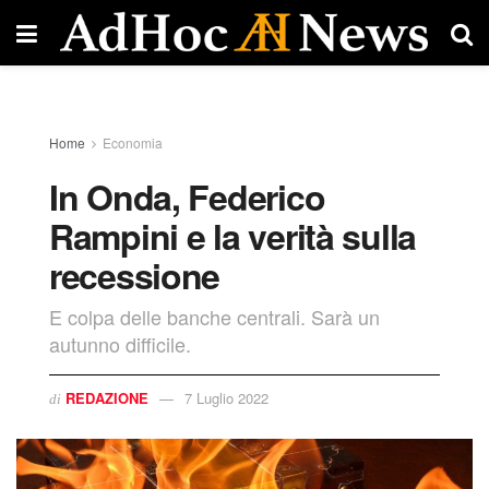
Home
Economia
In Onda, Federico
Rampini e la verità sulla
recessione
E colpa delle banche centrali. Sarà un
autunno difficile.
REDAZIONE
7 Luglio 2022
di