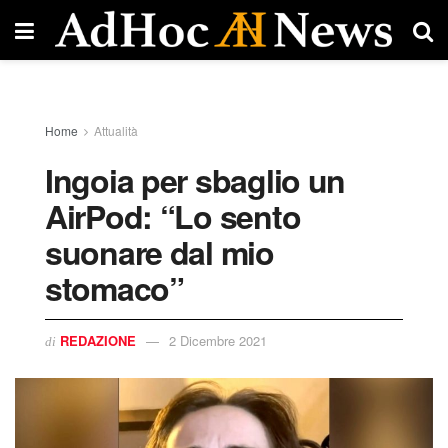
Home
Attualità
Ingoia per sbaglio un
AirPod: “Lo sento
suonare dal mio
stomaco”
REDAZIONE
2 Dicembre 2021
di