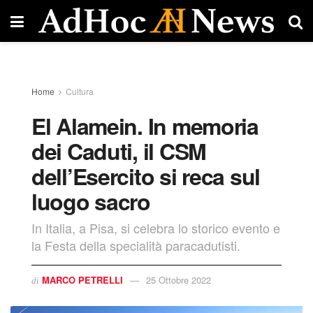
Home
Cultura
El Alamein. In memoria
dei Caduti, il CSM
dell’Esercito si reca sul
luogo sacro
In Italia, a Pisa, si celebra lo storico evento e
la Festa della specialità paracadutisti.
MARCO PETRELLI
25 Ottobre 2022
di