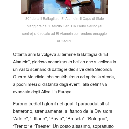
80° della II Battaglia di El Alamein. Il Capo di Stato
Maggiore dell’Esercito Gen. CA Pietro Serino (al
centro) si è recato ad El Alamein per rendere omaggio
ai Caduti.
Ottanta anni fa volgeva al termine la Battaglia di “El
Alamein”, glorioso accadimento bellico che si colloca in
un vasto scenario di battaglie decisive della Seconda
Guerra Mondiale, che contribuirono ad aprire la strada,
a pochi mesi di distanza dagli eventi, alla definitiva
avanzata degli Alleati in Europa.
Furono tredici i giorni nei quali i paracadutisti si
batterono, strenuamente, al fianco delle Divisioni
“Ariete”, “Littorio”, “Pavia”, “Brescia”, “Bologna”,
“Trento” e “Trieste”. Un costo altissimo, soprattutto