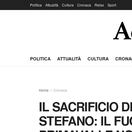
Politica
Attualità
Cultura
Cronaca
Relax
Sport
POLITICA
ATTUALITÀ
CULTURA
CRONA
Home
Cronaca
IL SACRIFICIO D
STEFANO: IL FU