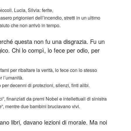
coli. Lucia, Silvia: ferite,
sero prigionieri dell’incendio, stretti in un ultimo
 aiuto che non arrivò in tempo.
erché questa non fu una disgrazia. Fu un
gico. Chi lo compì, lo fece per odio, per
fami per ribaltare la verità, lo fece con lo stesso
er l’umanità.
r decenni di protezioni, silenzi, finti alibi.
ci”, finanziati da premi Nobel e intellettuali di sinistra
ne”, mentre due bambini bruciavano vivi.
no libri, davano lezioni di morale. Ma noi