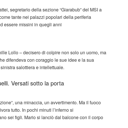
ttei, segretario della sezione “Giarabub” del MSI a
ome tante nei palazzi popolari della periferia
d essere missini in quegli anni
hille Lollo – decisero di colpire non solo un uomo, ma
che difendeva con coraggio le sue idee e la sua
inistra salottiera e intellettuale.
lli. Versati sotto la porta
zione”, una minaccia, un avvertimento. Ma il fuoco
ora tutto. In pochi minuti l’inferno si
 sei figli. Mario si lanciò dal balcone con il corpo