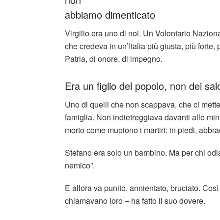
abbiamo dimenticato
Virgilio era uno di noi. Un Volontario Naziona
che credeva in un’Italia più giusta, più forte,
Patria, di onore, di impegno.
Era un figlio del popolo, non dei salo
Uno di quelli che non scappava, che ci mette
famiglia. Non indietreggiava davanti alle min
morto come muoiono i martiri: in piedi, abbrac
Stefano era solo un bambino. Ma per chi odia
nemico”.
E allora va punito, annientato, bruciato. Così 
chiamavano loro – ha fatto il suo dovere.