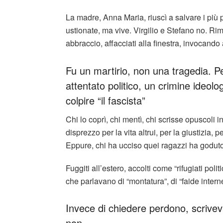
La madre, Anna Maria, riuscì a salvare i più pic
ustionate, ma vive. Virgilio e Stefano no. Rima
abbraccio, affacciati alla finestra, invocando
Fu un martirio, non una tragedia. P
attentato politico, un crimine ideolo
colpire “il fascista”
Chi lo coprì, chi mentì, chi scrisse opuscoli in
disprezzo per la vita altrui, per la giustizia, p
Eppure, chi ha ucciso quei ragazzi ha goduto pe
Fuggiti all’estero, accolti come “rifugiati politi
che parlavano di “montatura”, di “faide inter
Invece di chiedere perdono, scriveva
non