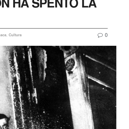
N HA SPENTO LA
0
naca
,
Cultura