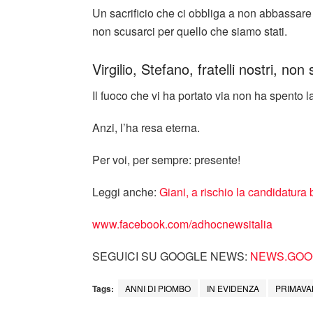
Un sacrificio che ci obbliga a non abbassare 
non scusarci per quello che siamo stati.
Virgilio, Stefano, fratelli nostri, non
Il fuoco che vi ha portato via non ha spento 
Anzi, l’ha resa eterna.
Per voi, per sempre: presente!
Leggi anche:
Giani, a rischio la candidatura 
www.facebook.com/adhocnewsitalia
SEGUICI SU GOOGLE NEWS:
NEWS.GOOG
Tags:
ANNI DI PIOMBO
IN EVIDENZA
PRIMAVA