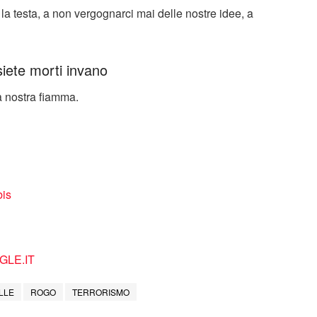
la testa, a non vergognarci mai delle nostre idee, a
 siete morti invano
la nostra fiamma.
bis
LE.IT
LLE
ROGO
TERRORISMO