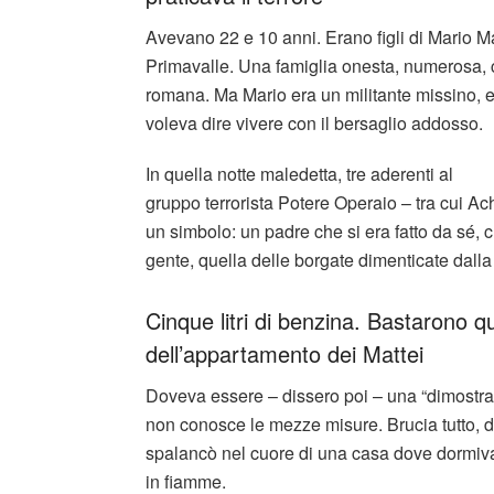
Avevano 22 e 10 anni. Erano figli di Mario Ma
Primavalle. Una famiglia onesta, numerosa, c
romana. Ma Mario era un militante missino, e
voleva dire vivere con il bersaglio addosso.
In quella notte maledetta, tre aderenti al
gruppo terrorista Potere Operaio – tra cui Ac
un simbolo: un padre che si era fatto da sé, 
gente, quella delle borgate dimenticate dalla s
Cinque litri di benzina. Bastarono que
dell’appartamento dei Mattei
Doveva essere – dissero poi – una “dimostra
non conosce le mezze misure. Brucia tutto, div
spalancò nel cuore di una casa dove dormivano
in fiamme.