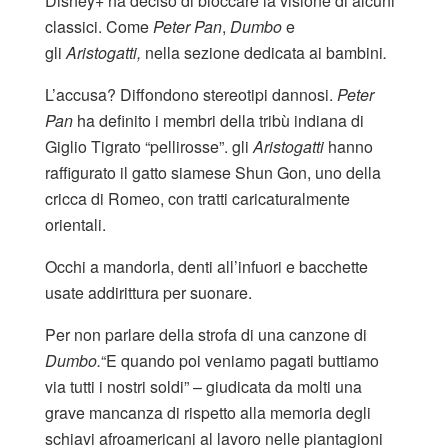
Disney+ ha deciso di bloccare la visione di alcuni
classici. Come
Peter Pan
,
Dumbo
e
gli
Aristogatti,
nella sezione dedicata ai bambini
.
L’accusa? Diffondono stereotipi dannosi.
Peter
Pan
ha definito i membri della tribù indiana di
Giglio Tigrato “pellirosse”. gli
Aristogatti
hanno
raffigurato il gatto siamese Shun Gon, uno della
cricca di Romeo, con tratti caricaturalmente
orientali.
Occhi a mandorla, denti all’infuori e bacchette
usate addirittura per suonare.
Per non parlare della strofa di una canzone di
Dumbo.
“E quando poi veniamo pagati buttiamo
via tutti i nostri soldi” – giudicata da molti una
grave mancanza di rispetto alla memoria degli
schiavi afroamericani al lavoro nelle piantagioni