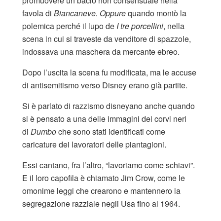
promuovere un bacio non consensuale nella
favola di
Biancaneve. Oppure
quando montò la
polemica perché il lupo de
I tre porcellini
, nella
scena in cui si traveste da venditore di spazzole,
indossava una maschera da mercante ebreo.
Dopo l’uscita la scena fu modificata, ma le accuse
di antisemitismo verso Disney erano già partite.
Si è parlato di razzismo disneyano anche quando
si è pensato a una delle immagini dei corvi neri
di
Dumbo
che sono stati identificati come
caricature dei lavoratori delle piantagioni.
Essi cantano, fra l’altro, “lavoriamo come schiavi”.
E il loro capofila è chiamato Jim Crow, come le
omonime leggi che crearono e mantennero la
segregazione razziale negli Usa fino al 1964.