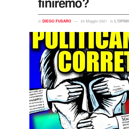
finiremo?
DIEGO FUSARO
24 Maggio 2021
L'OPIN
di
In