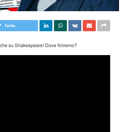
Twitta
anche su Shakespeare! Dove finiremo?