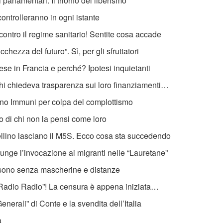
ei parlamentari. Il trionfo del liberismo
ontrolleranno in ogni istante
ontro il regime sanitario! Sentite cosa accade
chezza del futuro”. Sì, per gli sfruttatori
ese in Francia e perché? Ipotesi inquietanti
i chiedeva trasparenza sui loro finanziamenti…
icano Immuni per colpa del complottismo
to di chi non la pensi come loro
llino lasciano il M5S. Ecco cosa sta succedendo
nge l’invocazione ai migranti nelle “Lauretane”
i sono senza mascherine e distanze
“Radio Radio”! La censura è appena iniziata…
enerali” di Conte e la svendita dell’Italia
a