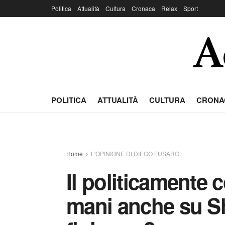
Politica
Attualità
Cultura
Cronaca
Relax
Sport
POLITICA
ATTUALITÀ
CULTURA
CRONA
Home
L'OPINIONE DI DIEGO FUSARO
Il politicamente 
mani anche su S