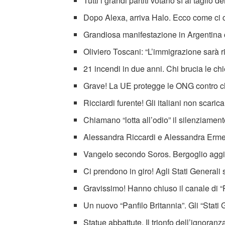
Tutti i grandi partiti votano sì al taglio d
Dopo Alexa, arriva Halo. Ecco come ci c
Grandiosa manifestazione in Argentina c
Oliviero Toscani: “L’immigrazione sarà ric
21 incendi in due anni. Chi brucia le chi
Grave! La UE protegge le ONG contro ch
Ricciardi furente! Gli italiani non scar
Chiamano “lotta all’odio” il silenziamen
Alessandra Riccardi e Alessandra Erme
Vangelo secondo Soros. Bergoglio aggiu
Ci prendono in giro! Agli Stati General
Gravissimo! Hanno chiuso il canale di 
Un nuovo “Panfilo Britannia”. Gli “Stati G
Statue abbattute. Il trionfo dell’ignoranz