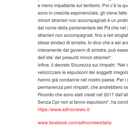
e meno impattante sul territorio. Poi c’è la 
sono in crescita esponenziale, gli viene fatto
minori stranieri non accompagnati è un probl
dal nome della parlamentare del Pd che nel
stranieri non accompagnati, fino a ieri elogiat
stessi sindaci di sinistra. Io dico che a sei a
interamente dai governi di sinistra, può esser
dell’eta’ dei presunti minori stranieri”.
Infine, il decreto Sicurezza sui rimpatri: “Ne
velocizzare le espulsioni dei soggetti irregolar
hanno già condanne nel nostro paese. Per i ri
permanenza peri rimpatri, che andrebbero rad
Ricordo che sono stati creati nel 2017 dall’a
Senza Cpr non si fanno espulsioni”, ha conc
https://www.adhocnews.it/
www.facebook.com/adhocnewsitalia