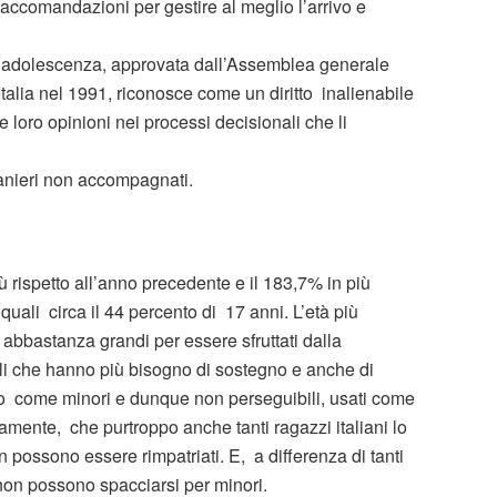
accomandazioni per gestire al meglio l’arrivo e
ell’adolescenza, approvata dall’Assemblea generale
’Italia nel 1991, riconosce come un diritto inalienabile
 loro opinioni nei processi decisionali che li
tranieri non accompagnati.
più rispetto all’anno precedente e il 183,7% in più
 quali circa il 44 percento di 17 anni. L’età più
à abbastanza grandi per essere sfruttati dalla
li che hanno più bisogno di sostegno e anche di
ano come minori e dunque non perseguibili, usati come
amente, che purtroppo anche tanti ragazzi italiani lo
 possono essere rimpatriati. E, a differenza di tanti
non possono spacciarsi per minori.