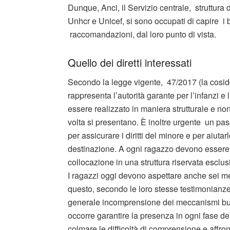
Dunque, Anci, il Servizio centrale, struttura 
Unhcr e Unicef, si sono occupati di capire i b
raccomandazioni, dal loro punto di vista.
Quello dei diretti interessati
Secondo la legge vigente, 47/2017 (la cosi
rappresenta l’autorità garante per l’infanzi 
essere realizzato in maniera strutturale e no
volta si presentano. È inoltre urgente un pa
per assicurare i diritti del minore e per aiut
destinazione. A ogni ragazzo devono essere as
collocazione in una struttura riservata esclus
I ragazzi oggi devono aspettare anche sei me
questo, secondo le loro stesse testimonianze, 
generale incomprensione dei meccanismi buroc
occorre garantire la presenza in ogni fase de
colmare le difficoltà di comprensione e affro