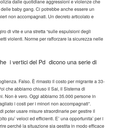
polizia dalle quotidiane aggressioni e violenze che
 delle baby gang. Ci potrebbe anche essere un
ieri non accompagnati. Un decreto articolato e
o di vite e una stretta “sulle espulsioni degli
etti violenti. Norme per rafforzare la sicurezza nelle
 che i vertici del Pd dicono una serie di
oglienza. Falso. È rimasto il costo per migrante a 33-
oi che abbiamo chiuso il Sai, il Sistema di
uni. Non è vero. Oggi abbiamo 35.000 persone in
gliato i costi per i minori non accompagnati”.
i poter usare misure straordinarie per gestire il
 piu’ veloci ed efficienti. E’ una opportunita’ per i
rire perché la situazione sia gestita in modo efficace