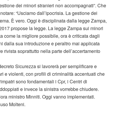
questione dei minori stranieri non accompagnati”. Che
 notare: “Usciamo dall’ipocrisia. La gestione dei
ema. È vero. Oggi è disciplinata dalla legge Zampa,
 2017 propose la legge. La legge Zampa sui minori
a come la migliore possibile, ora è criticata dagli
nni dalla sua introduzione e peraltro mai applicata
e rivista soprattutto nella parte dell’accertamento
l decreto Sicurezza si lavorerà per semplificare e
i e violenti, con profili di criminalità accentuati che
mpatri sono fondamentali i Cpr, i Centri di
doppiati e invece la sinistra vorrebbe chiudere.
llora ministro Minniti. Oggi vanno implementati.
luso Molteni.