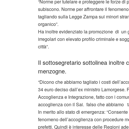
“Norme per tutelare e proteggere le forze di 
subiscono. Norme per affrontare il fenomeno
tagliando sulla Legge Zampa sui minori stran
organico”.
Ha inoltre evidenziato la promozione di un gir
irregolari con elevato profilo criminale e sogg
città”.
Il sottosegretario sottolinea inoltre
menzogne.
“Dicono che abbiamo tagliato i costi dell’acc
34 euro deciso dall’ex ministro Lamorgese. P
Accoglienza e Integrazione, fatto con i com
accoglienza con il Sai. falso che abbiamo ta
In merito allo stato di emergenza: “Consente d
fenomeno dell’accoglienza con procedure molto
prefetti. Quindi è interesse delle Regioni ade