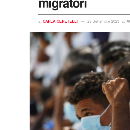
migratori
CARLA CERETELLI
23 Settembre 2023
At
di
In