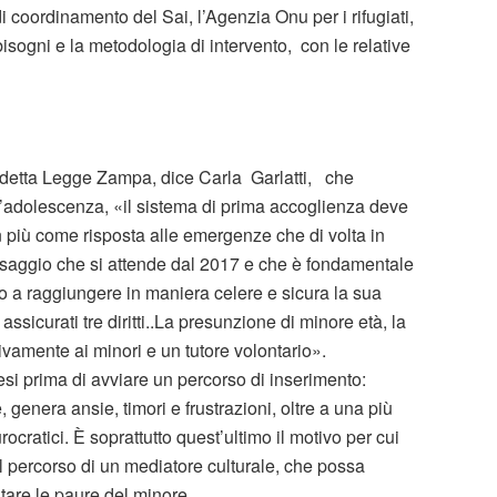
di coordinamento del Sai, l’Agenzia Onu per i rifugiati,
isogni e la metodologia di intervento, con le relative
ddetta Legge Zampa, dice Carla Garlatti, che
e l’adolescenza, «il sistema di prima accoglienza deve
n più come risposta alle emergenze che di volta in
ssaggio che si attende dal 2017 e che è fondamentale
arlo a raggiungere in maniera celere e sicura la sua
sicurati tre diritti..La presunzione di minore età, la
ivamente ai minori e un tutore volontario».
si prima di avviare un percorso di inserimento:
genera ansie, timori e frustrazioni, oltre a una più
ratici. È soprattutto quest’ultimo il motivo per cui
l percorso di un mediatore culturale, che possa
ntare le paure del minore.