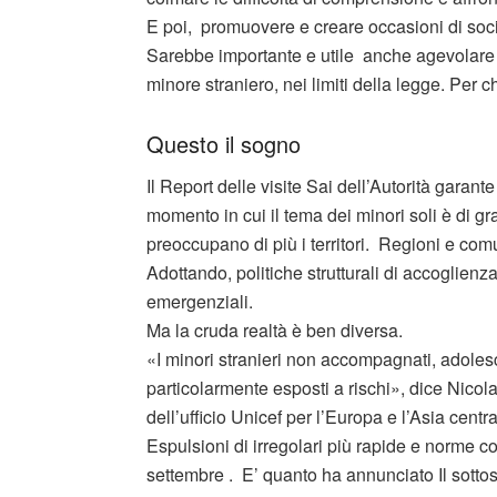
E poi, promuovere e creare occasioni di soc
Sarebbe importante e utile anche agevolare l
minore straniero, nei limiti della legge. Per c
Questo il sogno
Il Report delle visite Sai dell’Autorità garant
momento in cui il tema dei minori soli è di gr
preoccupano di più i territori. Regioni e co
Adottando, politiche strutturali di accoglienz
emergenziali.
Ma la cruda realtà è ben diversa.
«I minori stranieri non accompagnati, adolesce
particolarmente esposti a rischi», dice Nicola
dell’ufficio Unicef per l’Europa e l’Asia centra
Espulsioni di irregolari più rapide e norme 
settembre . E’ quanto ha annunciato Il sottos