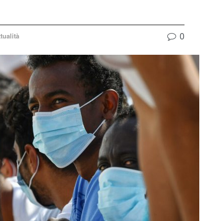
0
tualità