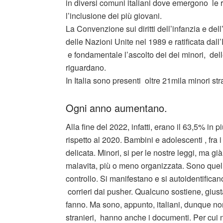
in diversi comuni italiani dove emergono le r
l’inclusione dei più giovani.
La Convenzione sui diritti dell’infanzia e d
delle Nazioni Unite nel 1989 e ratificata dall
e fondamentale l’ascolto dei dei minori, delle
riguardano.
In Italia sono presenti oltre 21mila minori s
Ogni anno aumentano.
Alla fine del 2022, infatti, erano il 63,5% in 
rispetto al 2020. Bambini e adolescenti , fra i
delicata. Minori, si per le nostre leggi, ma gi
malavita, più o meno organizzata. Sono quel
controllo. Si manifestano e si autoidentific
corrieri dai pusher. Qualcuno sostiene, giust
fanno. Ma sono, appunto, italiani, dunque non
stranieri, hanno anche i documenti. Per cui 