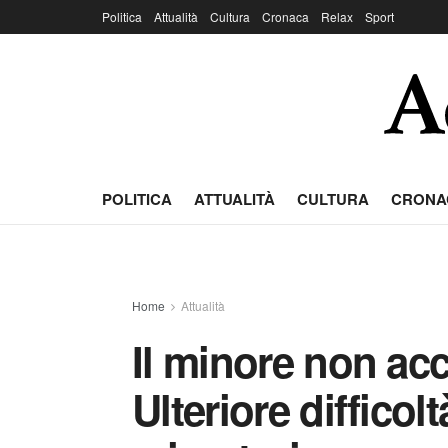
Politica
Attualità
Cultura
Cronaca
Relax
Sport
POLITICA
ATTUALITÀ
CULTURA
CRONA
Home
Attualità
Il minore non a
Ulteriore difficol