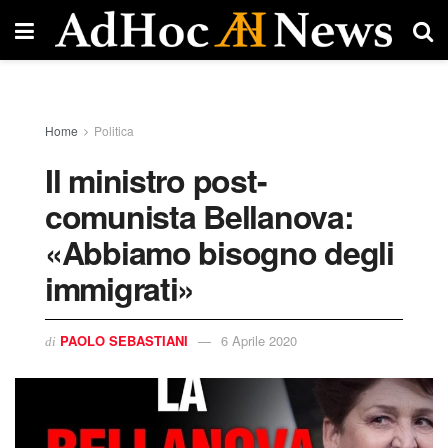
Home
Politica
Il ministro post-
comunista Bellanova:
«Abbiamo bisogno degli
immigrati»
PAOLO SEBASTIANI
6 Aprile 2020
di