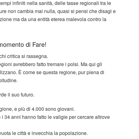
mpi infiniti nella sanità, delle tasse regionali tra le
eppure non cambia mai nulla, quasi si pensi che disagi e
zione ma da una entità eterea malevola contro la
 momento di Fare!
hi critica si rassegna.
ioni avrebbero fatto tremare i polsi. Ma qui gli
malizzano. È come se questa regione, pur piena di
bitudine.
de il suo futuro.
gione, e più di 4.000 sono giovani.
e i 34 anni hanno fatto le valigie per cercare altrove
ota le città e invecchia la popolazione.