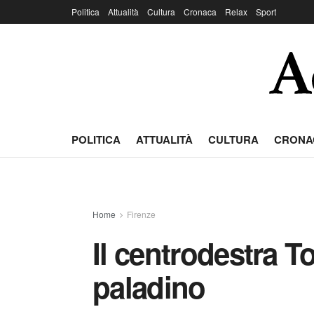
Politica
Attualità
Cultura
Cronaca
Relax
Sport
POLITICA
ATTUALITÀ
CULTURA
CRONA
Home
Firenze
Il centrodestra T
paladino