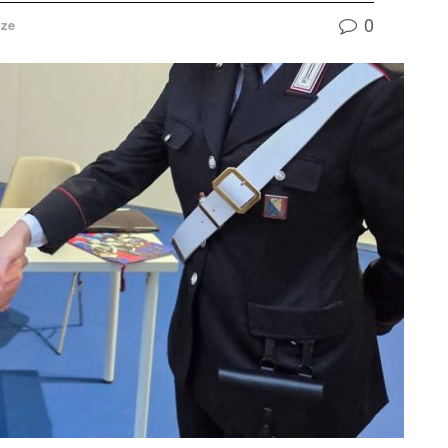
0
nze