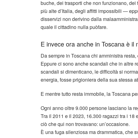
buche, dei trasporti che non funzionano, dei te
più alte d’Italia, degli affitti impossibili — 
disservizi non derivino dalla malaamministra
quale il cittadino nulla puòfare.
E invece ora anche in Toscana è il
Da sempre in Toscana chi amministra resta, c
Eppure ci sono anche scandali che in altre reg
scandali si dimenticano, le difficoltà si nor
energia, fosse prigioniera della sua stessa a
E mentre tutto resta immobile, la Toscana per
Ogni anno oltre 9.000 persone lasciano la re
Tra il 2011 e il 2023, 16.300 ragazzi tra i 18 
ciò che qui non trovavano: un’occasione.
È una fuga silenziosa ma drammatica, che svu