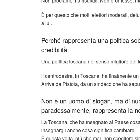
Non proclami, ma risultati. Non promesse, ma 
È per questo che molti elettori moderati, del
a lui.
Perché rappresenta una politica so
credibilità
Una politica toscana nel senso migliore del te
Il centrodestra, in Toscana, ha finalmente un 
Arriva da Pistoia, da un sindaco che ha saput
Non è un uomo di slogan, ma di num
paradossalmente, rappresenta la no
La Toscana, che ha insegnato al Paese cosa 
insegnargli anche cosa significa cambiare.
E questa volta, più che mai, non scegliere si