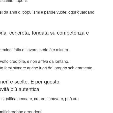
cantieri aperti.
usi da anni di populismi e parole vuote, oggi guardano
bria, concreta, fondata su competenza e
rmine: fatta di lavoro, serietà e misura.
volto credibile, e non arriva da lontano.
o farsi stimare anche fuori dal proprio schieramento.
eri e scelte. E per questo,
vità più autentica
significa pensare, creare, innovare, può ora
gnificherebbe arrendersi.