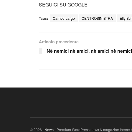
SEGUICI SU GOOGLE
Tags:
Campo Largo
CENTROSINISTRA
Elly Sc
Articolo precedente
Nè nemici nè amici, nè amici nè nemici
© 2026
JNews
- Premium WordPress news & magazine theme 