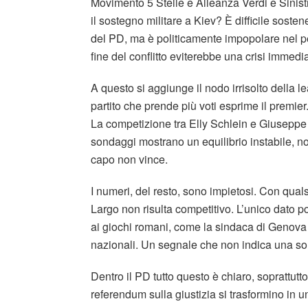
Movimento 5 Stelle e Alleanza Verdi e Sinist
il sostegno militare a Kiev? È difficile soste
del PD, ma è politicamente impopolare nel 
fine del conflitto eviterebbe una crisi immedi
A questo si aggiunge il nodo irrisolto della lea
partito che prende più voti esprime il premie
La competizione tra Elly Schlein e Giuseppe
sondaggi mostrano un equilibrio instabile, n
capo non vince.
I numeri, del resto, sono impietosi. Con qual
Largo non risulta competitivo. L’unico dato po
ai giochi romani, come la sindaca di Genova S
nazionali. Un segnale che non indica una solu
Dentro il PD tutto questo è chiaro, soprattutto 
referendum sulla giustizia si trasformino in 