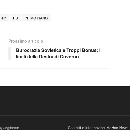
hlein
PD
PRIMO PIANO
Prossimo articolo
Burocrazia Sovietica e Troppi Bonus: i
limiti della Destra di Governo
Contatti e informazioni AdHoc News
by
Jegtheme
.