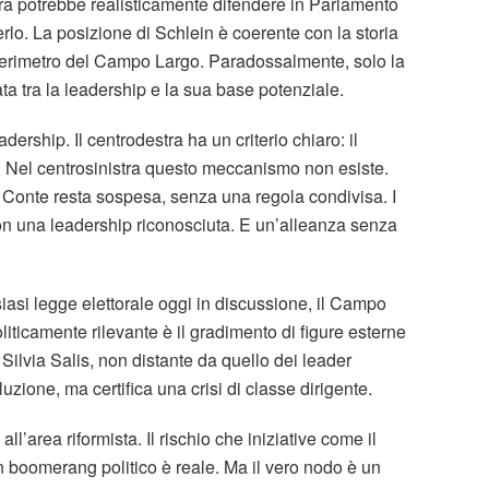
ra potrebbe realisticamente difendere in Parlamento
nerlo. La posizione di Schlein è coerente con la storia
perimetro del Campo Largo. Paradossalmente, solo la
ata tra la leadership e la sua base potenziale.
dership. Il centrodestra ha un criterio chiaro: il
r. Nel centrosinistra questo meccanismo non esiste.
 Conte resta sospesa, senza una regola condivisa. I
on una leadership riconosciuta. E un’alleanza senza
siasi legge elettorale oggi in discussione, il Campo
liticamente rilevante è il gradimento di figure esterne
ilvia Salis, non distante da quello dei leader
zione, ma certifica una crisi di classe dirigente.
all’area riformista. Il rischio che iniziative come il
un boomerang politico è reale. Ma il vero nodo è un