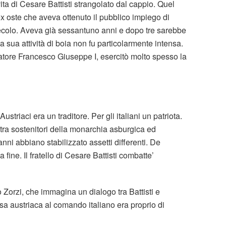
ta di Cesare Battisti strangolato dal cappio. Quel
x oste che aveva ottenuto il pubblico impiego di
secolo. Aveva già sessantuno anni e dopo tre sarebbe
 sua attività di boia non fu particolarmente intensa.
ratore Francesco Giuseppe I, esercitò molto spesso la
Austriaci era un traditore. Per gli italiani un patriota.
i,tra sostenitori della monarchia asburgica ed
 anni abbiano stabilizzato assetti differenti. De
fine. Il fratello di Cesare Battisti combatte’
o Zorzi, che immagina un dialogo tra Battisti e
esa austriaca al comando italiano era proprio di