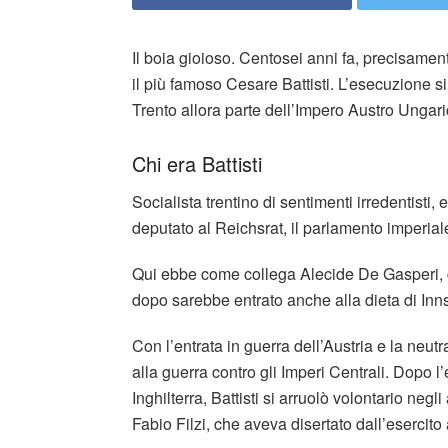
Il boia gioioso. Centosei anni fa, precisament
il più famoso Cesare Battisti. L’esecuzione s
Trento allora parte dell’Impero Austro Ungari
Chi era Battisti
Socialista trentino di sentimenti irredentisti
deputato al Reichsrat, il parlamento imperia
Qui ebbe come collega Alecide De Gasperi, 
dopo sarebbe entrato anche alla dieta di Inns
Con l’entrata in guerra dell’Austria e la neutra
alla guerra contro gli Imperi Centrali. Dopo l’
Inghilterra, Battisti si arruolò volontario ne
Fabio Filzi, che aveva disertato dall’esercito 