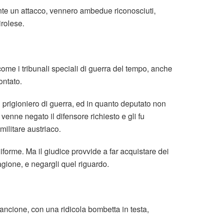
ante un attacco, vennero ambedue riconosciuti,
rolese.
 come i tribunali speciali di guerra del tempo, anche
ontato.
n prigioniero di guerra, ed in quanto deputato non
venne negato il difensore richiesto e gli fu
militare austriaco.
iforme. Ma il giudice provvide a far acquistare dei
agione, e negargli quel riguardo.
pancione, con una ridicola bombetta in testa,