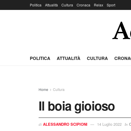
Politica
Attualità
Cultura
Cronaca
Relax
Sport
POLITICA
ATTUALITÀ
CULTURA
CRONA
Home
Cultura
Il boia gioioso
ALESSANDRO SCIPIONI
14 Luglio 2022
C
di
In