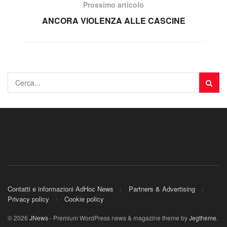
Prossimo articolo
ANCORA VIOLENZA ALLE CASCINE
Contatti e informazioni AdHoc News
Partners & Advertising
Privacy policy
Cookie policy
© 2026
JNews
- Premium WordPress news & magazine theme by
Jegtheme
.