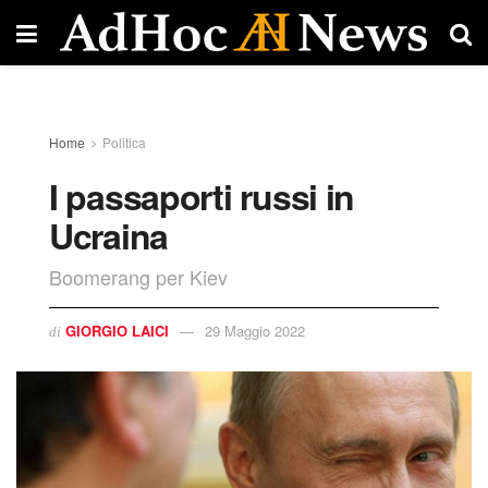
Home
Politica
I passaporti russi in
Ucraina
Boomerang per Kiev
GIORGIO LAICI
29 Maggio 2022
di