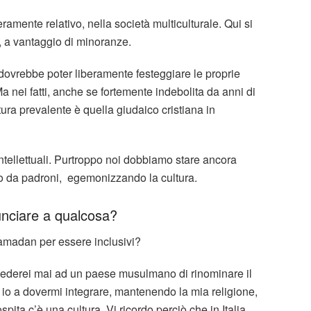
veramente relativo, nella società multiculturale. Qui si
, a vantaggio di minoranze.
dovrebbe poter liberamente festeggiare le proprie
a nei fatti, anche se fortemente indebolita da anni di
tura prevalente è quella giudaico cristiana in
intellettuali. Purtroppo noi dobbiamo stare ancora
nno da padroni, egemonizzando la cultura.
unciare a qualcosa?
amadan per essere inclusivi?
iederei mai ad un paese musulmano di rinominare il
 io a dovermi integrare, mantenendo la mia religione,
pita c’è una cultura. Vi ricordo perciò che in Italia