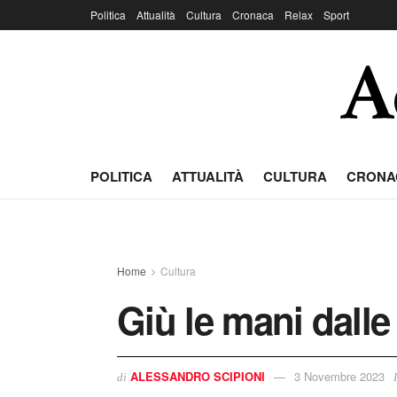
Politica
Attualità
Cultura
Cronaca
Relax
Sport
POLITICA
ATTUALITÀ
CULTURA
CRONA
Home
Cultura
Giù le mani dalle
ALESSANDRO SCIPIONI
3 Novembre 2023
di