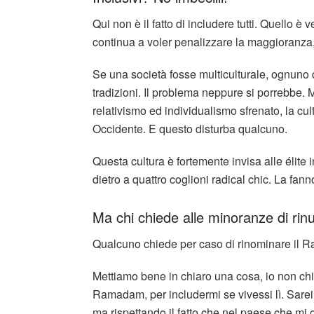
Qui non è il fatto di includere tutti. Quello è 
continua a voler penalizzare la maggioranza
Se una società fosse multiculturale, ognuno 
tradizioni. Il problema neppure si porrebbe. M
relativismo ed individualismo sfrenato, la cul
Occidente. E questo disturba qualcuno.
Questa cultura è fortemente invisa alle élite 
dietro a quattro coglioni radical chic. La fa
Ma chi chiede alle minoranze di rin
Qualcuno chiede per caso di rinominare il R
Mettiamo bene in chiaro una cosa, io non ch
Ramadam, per includermi se vivessi lì. Sarei
ma rispettando il fatto che nel paese che mi os