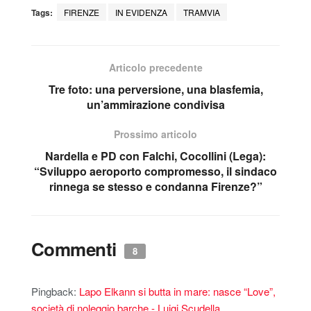
Tags:
FIRENZE
IN EVIDENZA
TRAMVIA
Articolo precedente
Tre foto: una perversione, una blasfemia,
un’ammirazione condivisa
Prossimo articolo
Nardella e PD con Falchi, Cocollini (Lega):
“Sviluppo aeroporto compromesso, il sindaco
rinnega se stesso e condanna Firenze?”
Commenti
8
Pingback:
Lapo Elkann si butta in mare: nasce “Love”,
società di noleggio barche - Luigi Scudella