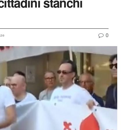
ittadini stanchi
0
nze