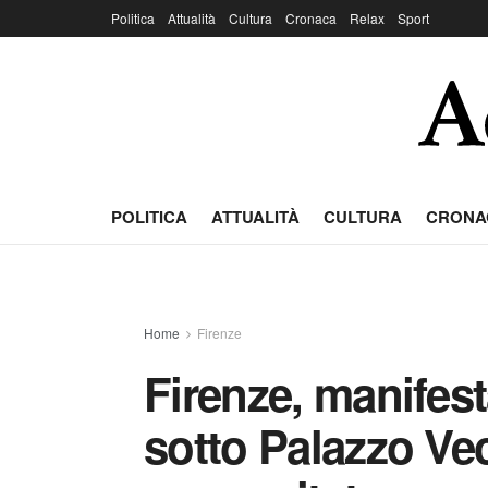
Politica
Attualità
Cultura
Cronaca
Relax
Sport
POLITICA
ATTUALITÀ
CULTURA
CRONA
Home
Firenze
Firenze, manifes
sotto Palazzo Ve