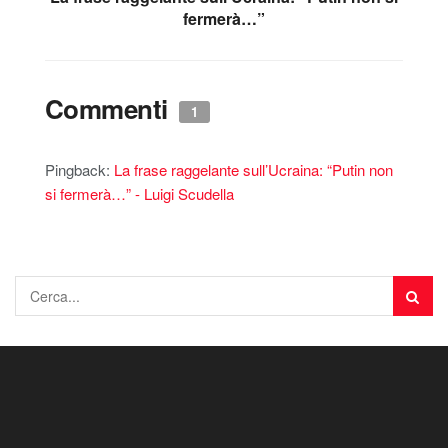
fermerà…”
Commenti
1
Pingback:
La frase raggelante sull’Ucraina: “Putin non
si fermerà…” - Luigi Scudella