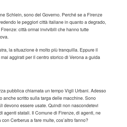
one Schlein, sono del Governo. Perché se a Firenze
vedendo le peggiori città italiane in quanto a degrado,
irenze: città ormai invivibili che hanno tutte
ova.
tra, la situazione è molto più tranquilla. Eppure il
mai aggirati per il centro storico di Verona a guida
forza pubblica chiamata un tempo Vigli Urbani. Adesso
o anche scritto sulla targa delle macchine. Sono
e tali devono essere usate. Quindi non nascondetevi
 agenti statali. Il Comune di Firenze, di agenti, ne
a con Cerberus a fare multe, cos’altro fanno?