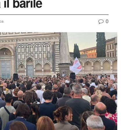
il barile
0
ca