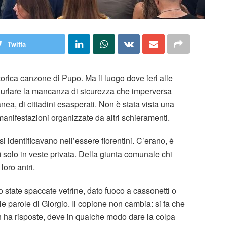
Twitta
orica canzone di Pupo. Ma il luogo dove ieri alle
r urlare la mancanza di sicurezza che imperversa
nea, di cittadini esasperati. Non è stata vista una
manifestazioni organizzate da altri schieramenti.
 si identificavano nell’essere fiorentini. C’erano, è
ì solo in veste privata. Della giunta comunale chi
oro antri.
 state spaccate vetrine, dato fuoco a cassonetti o
le parole di Giorgio. Il copione non cambia: si fa che
on ha risposte, deve in qualche modo dare la colpa