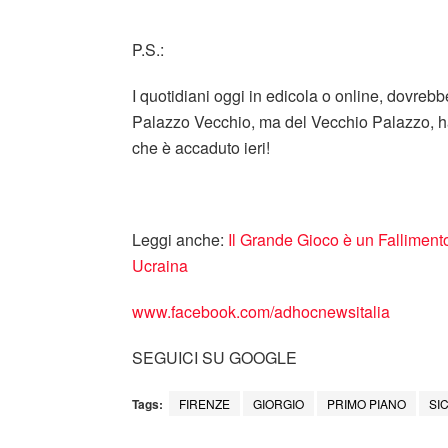
P.S.:
I quotidiani oggi in edicola o online, dovreb
Palazzo Vecchio, ma del Vecchio Palazzo, h
che è accaduto ieri!
Leggi anche:
​Il Grande Gioco è un Falliment
Ucraina
www.facebook.com/adhocnewsitalia
SEGUICI SU GOOGLE
Tags:
FIRENZE
GIORGIO
PRIMO PIANO
SI