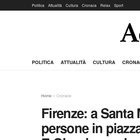
Politica
Attualità
Cultura
Cronaca
Relax
Sport
POLITICA
ATTUALITÀ
CULTURA
CRONA
Home
Cronaca
Firenze: a Santa 
persone in piazza