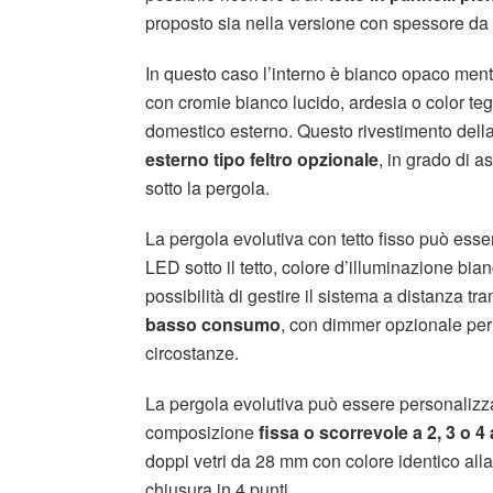
proposto sia nella versione con spessore d
In questo caso l’interno è bianco opaco ment
con cromie bianco lucido, ardesia o color tego
domestico esterno. Questo rivestimento dell
esterno tipo feltro opzionale
, in grado di a
sotto la pergola.
La pergola evolutiva con tetto fisso può esse
LED sotto il tetto, colore d’illuminazione bi
possibilità di gestire il sistema a distanza tr
basso consumo
, con dimmer opzionale per 
circostanze.
La pergola evolutiva può essere personaliz
composizione
fissa o scorrevole a 2, 3 o 4
doppi vetri da 28 mm con colore identico al
chiusura in 4 punti.