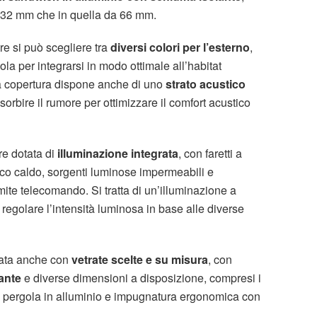
a 32 mm che in quella da 66 mm.
re si può scegliere tra
diversi colori per l’esterno
,
la per integrarsi in modo ottimale all’habitat
a copertura dispone anche di uno
strato acustico
ssorbire il rumore per ottimizzare il comfort acustico
re dotata di
illuminazione integrata
, con faretti a
anco caldo, sorgenti luminose impermeabili e
amite telecomando. Si tratta di un’illuminazione a
regolare l’intensità luminosa in base alle diverse
zata anche con
vetrate scelte e su misura
, con
 ante
e diverse dimensioni a disposizione, compresi i
la pergola in alluminio e impugnatura ergonomica con