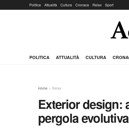
Politica
Attualità
Cultura
Cronaca
Relax
Sport
POLITICA
ATTUALITÀ
CULTURA
CRONA
Home
Relax
Exterior design: 
pergola evolutiva