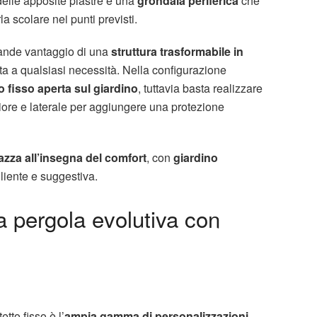
 delle apposite piastre e una
grondaia periferica
che
a scolare nei punti previsti.
grande vantaggio di una
struttura trasformabile in
tta a qualsiasi necessità. Nella configurazione
 fisso aperta sul giardino
, tuttavia basta realizzare
teriore e laterale per aggiungere una protezione
razza all’insegna del comfort
, con
giardino
iente e suggestiva.
 pergola evolutiva con
tto fisso è l’
ampia gamma di personalizzazioni