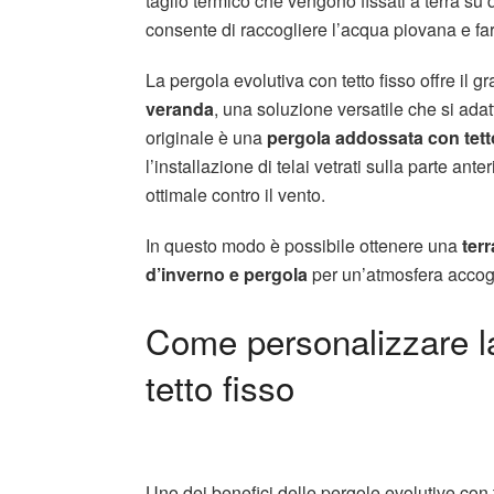
taglio termico che vengono fissati a terra su
consente di raccogliere l’acqua piovana e farl
La pergola evolutiva con tetto fisso offre il 
veranda
, una soluzione versatile che si ada
originale è una
pergola addossata con tetto
l’installazione di telai vetrati sulla parte an
ottimale contro il vento.
In questo modo è possibile ottenere una
ter
d’inverno e pergola
per un’atmosfera accogl
Come personalizzare la
tetto fisso
Uno dei benefici delle pergole evolutive con te