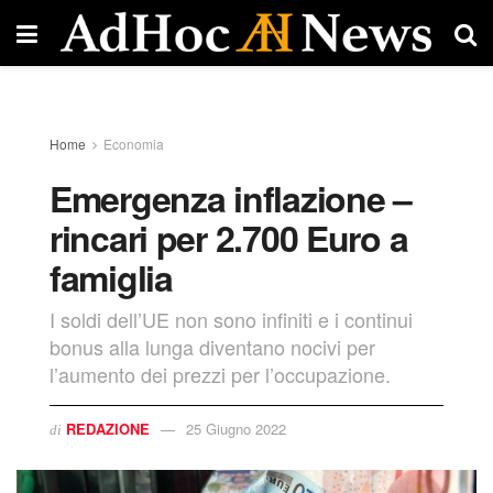
Home
Economia
Emergenza inflazione –
rincari per 2.700 Euro a
famiglia
I soldi dell’UE non sono infiniti e i continui
bonus alla lunga diventano nocivi per
l’aumento dei prezzi per l’occupazione.
REDAZIONE
25 Giugno 2022
di