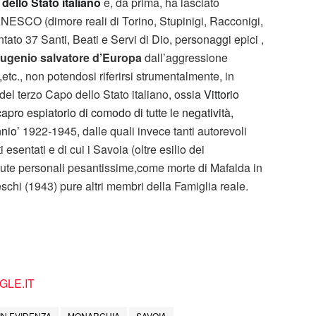
dello Stato italiano
e, da prima, ha lasciato
UNESCO (dimore reali di Torino, Stupinigi, Racconigi,
ntato 37 Santi, Beati e Servi di Dio, personaggi epici ,
ugenio salvatore d’Europa
dall’aggressione
,
etc., non potendosi riferirsi strumentalmente, in
del terzo Capo dello Stato italiano, ossia
Vittorio
capro espiatorio di comodo di tutte le negatività,
nnio’
1922-1945, dalle quali invece tanti autorevoli
 esentati e di cui i Savoia (oltre esilio dei
dute personali pesantissime,come morte di Mafalda in
eschi (1943) pure altri membri della Famiglia reale.
LE.IT
IN EVIDENZA
MONARCHIA
SAVOIA