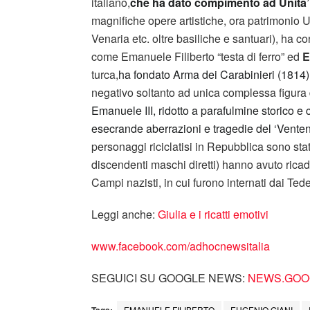
italiano,
che ha dato compimento ad Unita’ 
magnifiche opere artistiche, ora patrimonio 
Venaria etc. oltre basiliche e santuari), ha co
come Emanuele Filiberto “testa di ferro” ed
E
turca,
ha fondato Arma dei Carabinieri (1814)
negativo soltanto ad unica complessa figura 
Emanuele III, ridotto a parafulmine storico e 
esecrande aberrazioni e tragedie del ‘Vente
personaggi riciclatisi in Repubblica sono stati
discendenti maschi diretti) hanno avuto rica
Campi nazisti, in cui furono internati dai Ted
Leggi anche:
Giulia e i ricatti emotivi
www.facebook.com/adhocnewsitalia
SEGUICI SU GOOGLE NEWS:
NEWS.GOOG
Tags:
EMANUELE FILIBERTO
EUGENIO GIANI