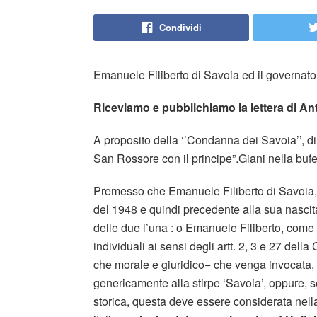
Condividi
Emanuele Filiberto di Savoia ed il governato
Riceviamo e pubblichiamo la lettera di Ant
A proposito della ‘’Condanna dei Savoia’’, d
San Rossore con il principe”.Giani nella bufer
Premesso che Emanuele Filiberto di Savoia, n
del 1948 e quindi precedente alla sua nascita 
delle due l’una : o Emanuele Filiberto, come 
individuali ai sensi degli artt. 2, 3 e 27 de
che morale e giuridico− che venga invocata, a
genericamente alla stirpe ‘Savoia’, oppure, 
storica, questa deve essere considerata nell