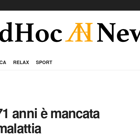
CA
RELAX
SPORT
71 anni è mancata
alattia