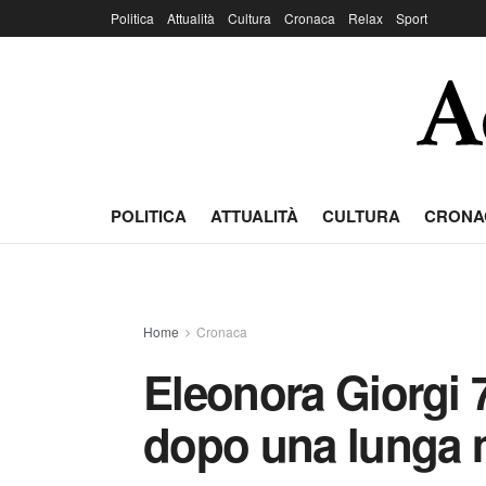
Politica
Attualità
Cultura
Cronaca
Relax
Sport
POLITICA
ATTUALITÀ
CULTURA
CRONA
Home
Cronaca
Eleonora Giorgi 
dopo una lunga m