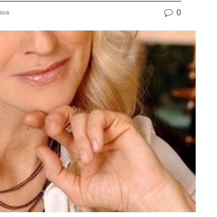
0
aca