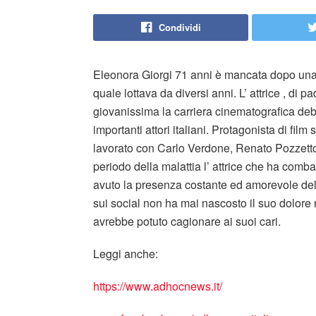
Condividi
Eleonora Giorgi 71 anni è mancata dopo una 
quale lottava da diversi anni. L’ attrice , di 
giovanissima la carriera cinematografica debu
importanti attori italiani. Protagonista di fil
lavorato con Carlo Verdone, Renato Pozzetto
periodo della malattia l’ attrice che ha comb
avuto la presenza costante ed amorevole del 
sui social non ha mai nascosto il suo dolore
avrebbe potuto cagionare ai suoi cari.
Leggi anche:
https://www.adhocnews.it/