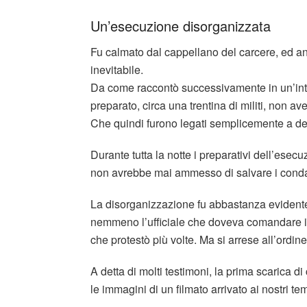
Un’esecuzione disorganizzata
Fu calmato dal cappellano del carcere, ed an
inevitabile.
Da come raccontò successivamente in un’inter
preparato, circa una trentina di militi, non av
Che quindi furono legati semplicemente a delle
Durante tutta la notte i preparativi dell’esec
non avrebbe mai ammesso di salvare i conda
La disorganizzazione fu abbastanza evidente
nemmeno l’ufficiale che doveva comandare il 
che protestò più volte. Ma si arrese all’ordin
A detta di molti testimoni, la prima scarica
le immagini di un filmato arrivato ai nostri te