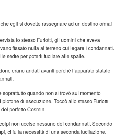
che egli si dovette rassegnare ad un destino ormai
vista lo stesso Furlotti, gli uomini che aveva
evano fissato nulla al terreno cui legare i condannati.
 sedie per poterli fucilare alle spalle.
uzione erano andati avanti perché l’apparato statale
nnati.
 soprattutto quando non si trovò sul momento
plotone di esecuzione. Toccò allo stesso Furlotti
e del perfetto Cosmin.
 di colpi non uccise nessuno dei condannati. Secondo
mpi, ci fu la necessità di una seconda fucilazione.