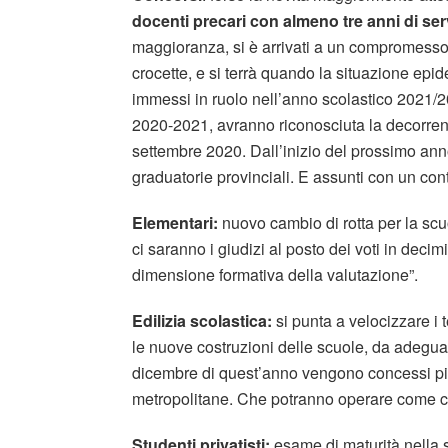
docenti precari con almeno tre anni di ser
maggioranza, si è arrivati a un compromesso.
crocette, e si terrà quando la situazione epid
immessi in ruolo nell’anno scolastico 2021/20
2020-2021, avranno riconosciuta la decorrenza
settembre 2020. Dall’inizio del prossimo anno
graduatorie provinciali. E assunti con un con
Elementari:
nuovo cambio di rotta per la scu
ci saranno i giudizi al posto dei voti in decim
dimensione formativa della valutazione”.
Edilizia scolastica:
si punta a velocizzare i t
le nuove costruzioni delle scuole, da adeguar
dicembre di quest’anno vengono concessi più 
metropolitane. Che potranno operare come com
Studenti privatisti:
esame di maturità nella s