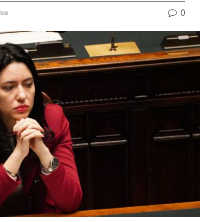
0
ica