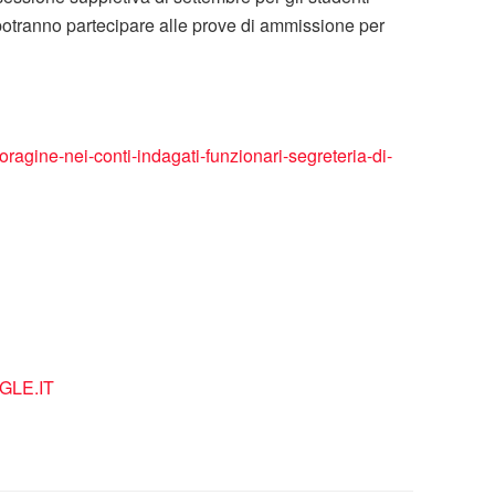
a potranno partecipare alle prove di ammissione per
agine-nei-conti-indagati-funzionari-segreteria-di-
LE.IT