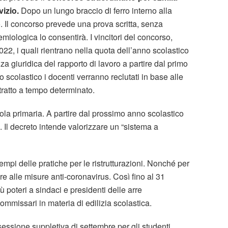
vizio.
Dopo un lungo braccio di ferro interno alla
 Il concorso prevede una prova scritta, senza
emiologica lo consentirà. I vincitori del concorso,
22, i quali rientrano nella quota dell’anno scolastico
 giuridica del rapporto di lavoro a partire dal primo
 scolastico i docenti verranno reclutati in base alle
tratto a tempo determinato.
ola primaria. A partire dal prossimo anno scolastico
i. Il decreto intende valorizzare un “sistema a
empi delle pratiche per le ristrutturazioni. Nonché per
e alle misure anti-coronavirus. Così fino al 31
poteri a sindaci e presidenti delle arre
missari in materia di edilizia scolastica.
essione suppletiva di settembre per gli studenti