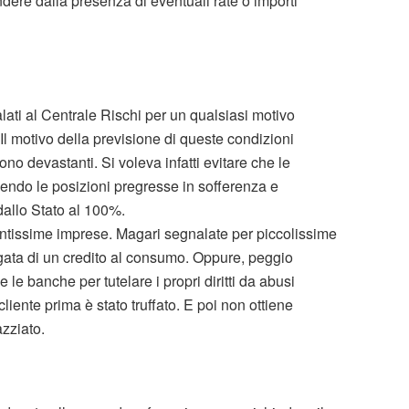
ndere dalla presenza di eventuali rate o importi
alati al Centrale Rischi per un qualsiasi motivo
 Il motivo della previsione di queste condizioni
sono devastanti. Si voleva infatti evitare che le
ndo le posizioni pregresse in sofferenza e
dallo Stato al 100%.
antissime imprese. Magari segnalate per piccolissime
gata di un credito al consumo. Oppure, peggio
 le banche per tutelare i propri diritti da abusi
cliente prima è stato truffato. E poi non ottiene
azziato.