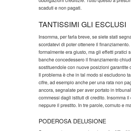
obbligazioni creditizie. Tutto questo a presci
scaduti e non pagati.
TANTISSIMI GLI ESCLUSI
Insomma, per farla breve, se siete stati segn
scordatevi di poter ottenere il finanziamento.
formalmente era giusto, ma gli effetti pratici 
banche concedessero il finanziamento chiude
sostituendole con nuove posizioni garantite 
Il problema è che in tal modo si escludono t
cifre, ad esempio anche per una rata non pa
ancora, segnalate per aver portato in tribunale
commessi dagli istituti di credito. Insomma il 
neppure il prestito. In tre parole, cornuto e m
PODEROSA DELUSIONE