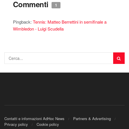
Commenti
1
Pingback:
Tennis: Matteo Berrettini in semifinale a
Wimbledon - Luigi Scudella
Contatti e informazioni AdHoc News
Partners & Advertising
Privacy policy
Cookie policy