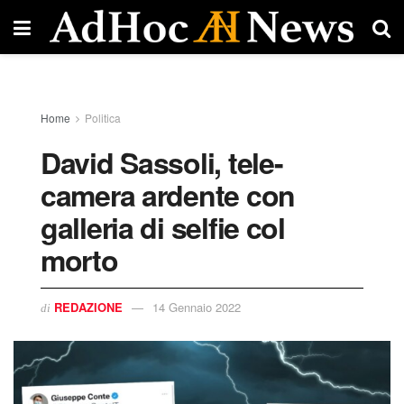
Home
Politica
David Sassoli, tele-
camera ardente con
galleria di selfie col
morto
REDAZIONE
14 Gennaio 2022
di