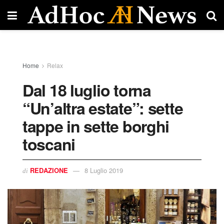
Home
Relax
Dal 18 luglio torna
“Un’altra estate”: sette
tappe in sette borghi
toscani
REDAZIONE
8 Luglio 2019
di