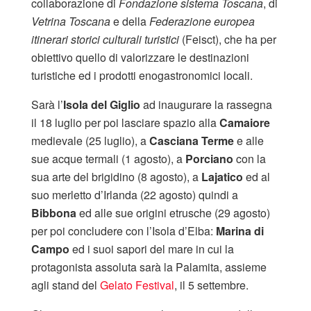
collaborazione di
Fondazione sistema Toscana
, di
Vetrina Toscana
e della
Federazione europea
itinerari storici culturali turistici
(Feisct), che ha per
obiettivo quello di valorizzare le destinazioni
turistiche ed i prodotti enogastronomici locali.
Sarà l’
Isola del Giglio
ad inaugurare la rassegna
il 18 luglio per poi lasciare spazio alla
Camaiore
medievale (25 luglio), a
Casciana Terme
e alle
sue acque termali (1 agosto), a
Porciano
con la
sua arte del brigidino (8 agosto), a
Lajatico
ed al
suo merletto d’Irlanda (22 agosto) quindi a
Bibbona
ed alle sue origini etrusche (29 agosto)
per poi concludere con l’Isola d’Elba:
Marina di
Campo
ed i suoi sapori del mare in cui la
protagonista assoluta sarà la Palamita, assieme
agli stand del
Gelato Festival
, il 5 settembre.