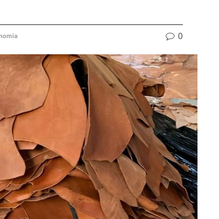
0
nomia