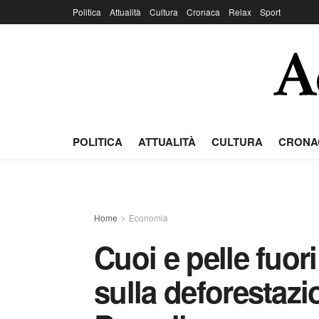
Politica
Attualità
Cultura
Cronaca
Relax
Sport
POLITICA
ATTUALITÀ
CULTURA
CRONA
Home
Economia
Cuoi e pelle fuor
sulla deforestazio