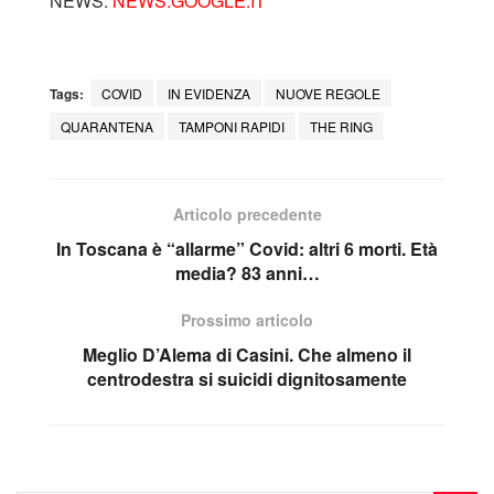
NEWS:
NEWS.GOOGLE.IT
Tags:
COVID
IN EVIDENZA
NUOVE REGOLE
QUARANTENA
TAMPONI RAPIDI
THE RING
Articolo precedente
In Toscana è “allarme” Covid: altri 6 morti. Età
media? 83 anni…
Prossimo articolo
Meglio D’Alema di Casini. Che almeno il
centrodestra si suicidi dignitosamente