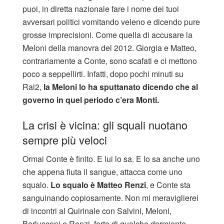
puoi, in diretta nazionale fare i nome dei tuoi
avversari politici vomitando veleno e dicendo pure
grosse imprecisioni. Come quella di accusare la
Meloni della manovra del 2012. Giorgia e Matteo,
contrariamente a Conte, sono scafati e ci mettono
poco a seppellirti. Infatti, dopo pochi minuti su
Rai2,
la Meloni lo ha sputtanato dicendo che al
governo in quel periodo c’era Monti.
La crisi è vicina: gli squali nuotano
sempre più veloci
Ormai Conte è finito. E lui lo sa. E lo sa anche uno
che appena fiuta il sangue, attacca come uno
squalo.
Lo squalo è Matteo Renzi
, e Conte sta
sanguinando copiosamente. Non mi meraviglierei
di incontri al Quirinale con Salvini, Meloni,
Berlusconi e Renzi, forte di qualche dormiente