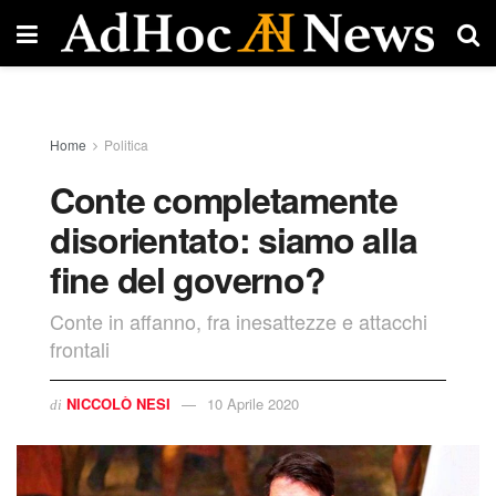
Home
Politica
Conte completamente
disorientato: siamo alla
fine del governo?
Conte in affanno, fra inesattezze e attacchi
frontali
NICCOLÒ NESI
10 Aprile 2020
di