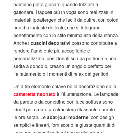
bambino potrà giocare quando inizierà a
gattonare. I tappeti più in voga sono realizzati in
materiali ipoallergenici e facili da pulire, con colori
neutri o fantasie delicate, che si integrano
perfettamente con lo stile minimalista della stanza.
Anche i
cuscini decorativi
possono contribuire a
rendere l’ambiente più accogliente e
personalizzato: posizionati su una poltrona o una
sedia a dondolo, creano un angolo perfetto per
l’allattamento o i momenti di relax dei genitori.
Un altro elemento chiave nella decorazione della
cameretta neonato
è l’illuminazione. Le lampade
da parete o da comodino con luce soffusa sono
ideali per creare un’atmosfera rilassante durante
le ore serali. Le
abat-jour moderne
, con design
semplici e lineari, forniscono la giusta quantità di
luce per i risvegli notturni senza disturbare il