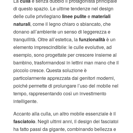
La
culla
è senza dubbio il protagonista principale
di questo spazio. Le ultime tendenze nel design
delle culle privilegiano
linee pulite
e
materiali
naturali
, come il legno chiaro o sbiancato, che
donano all’ambiente un senso di leggerezza e
tranquillità. Oltre all’estetica, la
funzionalità
è un
elemento imprescindibile: le culle evolutive, ad
esempio, sono progettate per crescere insieme al
bambino, trasformandosi in lettini man mano che il
piccolo cresce. Questa soluzione è
particolarmente apprezzata dai genitori moderni,
poiché permette di prolungare l’uso del mobile nel
tempo, rappresentando così un investimento
intelligente.
Accanto alla culla, un altro mobile essenziale è il
fasciatoio
. Negli ultimi anni, il design dei fasciatoi
ha fatto passi da gigante, combinando bellezza e