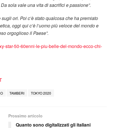
a sola vale una vita di sacrifici e passione”.
no sugli ori. Poi c’è stato qualcosa che ha premiato
letica, oggi qui c’è l’uomo più veloce del mondo e
eso orgoglioso il Paese”.
xy-star-50-60enni-le-piu-belle-del-mondo-ecco-chi-
T
RO
TAMBERI
TOKYO 2020
Prossimo articolo
Quanto sono digitalizzati gli italiani