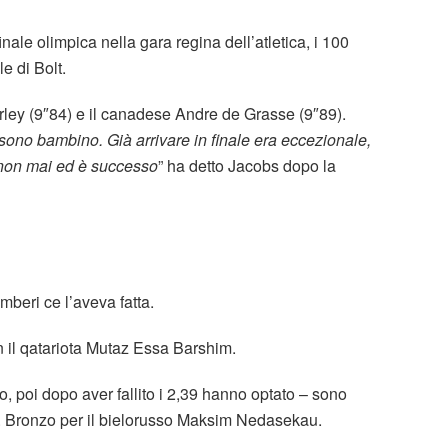
inale olimpica nella gara regina dell’atletica, i 100
le di Bolt.
rley (9″84) e il canadese Andre de Grasse (9″89).
ono bambino. Già arrivare in finale era eccezionale,
e non mai ed è successo
” ha detto Jacobs dopo la
eri ce l’aveva fatta.
 il qatariota Mutaz Essa Barshim.
o, poi dopo aver fallito i 2,39 hanno optato – sono
o. Bronzo per il bielorusso Maksim Nedasekau.