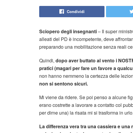
Condividi
Sciopero degli insegnanti
– Il super minist
alleati del PD è incompetente, deve affrontar
preparando una mobilitazione senza reali cer
Quindi,
dopo aver buttato al vento i NOST
pratici (magari per fare un favore a qualc
non hanno nemmeno la certezza delle lezion
non si sentono sicuri.
Mi viene da ridere. Se poi penso a alcune fig
erano costrette a lavorare a contatto col pu
per dirne una) la risata mi si trasforma in urlo
La differenza vera tra una cassiera e una