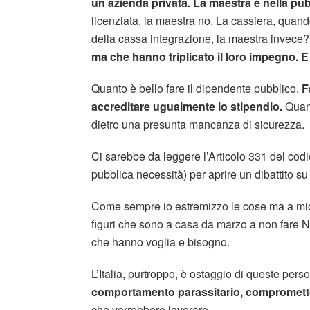
un’azienda privata. La maestra è nella pu
licenziata, la maestra no. La cassiera, quan
della cassa integrazione, la maestra invece
ma che hanno triplicato il loro impegno. E l
Quanto è bello fare il dipendente pubblico.
F
accreditare ugualmente lo stipendio.
Quant
dietro una presunta mancanza di sicurezza.
Ci sarebbe da leggere l’Articolo 331 del codi
pubblica necessità) per aprire un dibattito su
Come sempre io estremizzo le cose ma a mio 
figuri che sono a casa da marzo a non fare 
che hanno voglia e bisogno.
L’Italia, purtroppo, è ostaggio di queste pers
comportamento parassitario, comprometto
che vorrebbero lavorare.