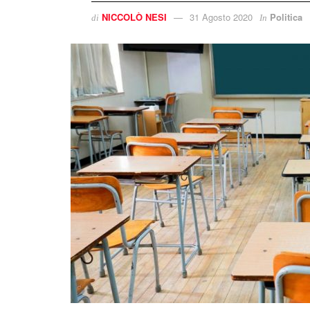
NICCOLÒ NESI
31 Agosto 2020
Politica
di
In