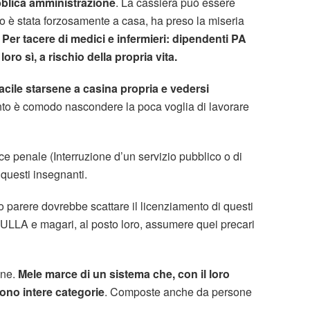
bblica amministrazione
. La cassiera può essere
do è stata forzosamente a casa, ha preso la miseria
?
Per tacere di medici e infermieri: dipendenti PA
oro sì, a rischio della propria vita.
acile starsene a casina propria e vedersi
o è comodo nascondere la poca voglia di lavorare
ce penale (Interruzione d’un servizio pubblico o di
 questi insegnanti.
parere dovrebbe scattare il licenziamento di questi
NULLA e magari, al posto loro, assumere quei precari
one.
Mele marce di un sistema che, con il loro
no intere categorie
. Composte anche da persone