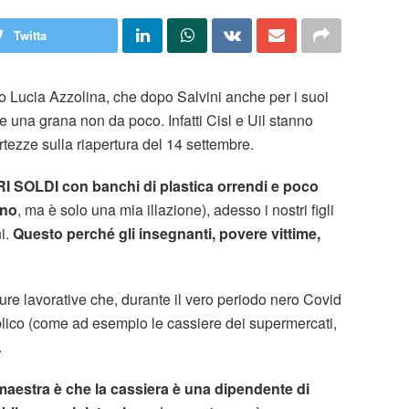
Twitta
ro Lucia Azzolina, che dopo Salvini anche per i suoi
e una grana non da poco. Infatti Cisl e Uil stanno
tezze sulla riapertura del 14 settembre.
RI SOLDI con banchi di plastica orrendi e poco
uno
, ma è solo una mia illazione), adesso i nostri figli
i.
Questo perché gli insegnanti, povere vittime,
ure lavorative che, durante il vero periodo nero Covid
bblico (come ad esempio le cassiere dei supermercati,
.
 maestra è che la cassiera è una dipendente di