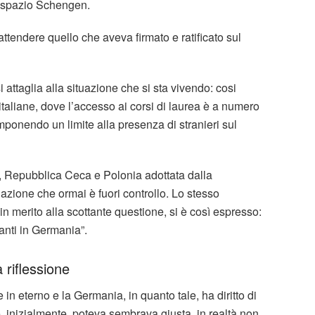
lo spazio Schengen.
tendere quello che aveva firmato e ratificato sul
 attaglia alla situazione che si sta vivendo: cosi
italiane, dove l’accesso ai corsi di laurea è a numero
ponendo un limite alla presenza di stranieri sul
a, Repubblica Ceca e Polonia adottata dalla
uazione che ormai è fuori controllo. Lo stesso
n merito alla scottante questione, si è così espresso:
ranti in Germania”.
riflessione
in eterno e la Germania, in quanto tale, ha diritto di
, inizialmente, poteva sembrava giusta, in realtà non