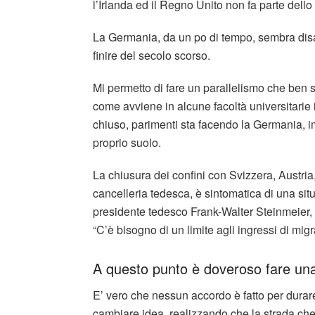
l’Irlanda ed il Regno Unito non fa parte del
La Germania, da un po di tempo, sembra disat
finire del secolo scorso.
Mi permetto di fare un parallelismo che ben si
come avviene in alcune facoltà universitarie 
chiuso, parimenti sta facendo la Germania, im
proprio suolo.
La chiusura dei confini con Svizzera, Austri
cancelleria tedesca, è sintomatica di una sit
presidente tedesco Frank-Walter Steinmeier, i
“C’è bisogno di un limite agli ingressi di mig
A questo punto è doveroso fare una 
E’ vero che nessun accordo è fatto per durare 
cambiare idea, realizzando che la strada che