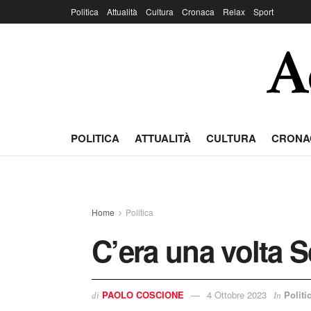
Politica
Attualità
Cultura
Cronaca
Relax
Sport
POLITICA
ATTUALITÀ
CULTURA
CRONA
Home
Politica
C’era una volta 
PAOLO COSCIONE
4 Ottobre 2023
Politi
di
In