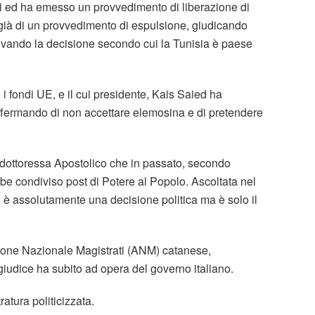
ini ed ha emesso un provvedimento di liberazione di
o già di un provvedimento di espulsione, giudicando
tivando la decisione secondo cui la Tunisia è paese
 i fondi UE, e il cui presidente, Kais Saied ha
, affermando di non accettare elemosina e di pretendere
a dottoressa Apostolico che in passato, secondo
e condiviso post di Potere al Popolo. Ascoltata nel
n è assolutamente una decisione politica ma è solo il
zione Nazionale Magistrati (ANM) catanese,
 giudice ha subito ad opera del governo italiano.
tratura politicizzata.