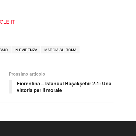
LE.IT
ISMO
IN EVIDENZA
MARCIA SU ROMA
Prossimo articolo
Fiorentina – İstanbul Başakşehir 2-1: Una
vittoria per il morale