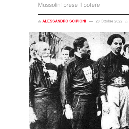
Mussolini prese il potere
ALESSANDRO SCIPIONI
28 Ottobre 2022
di
In