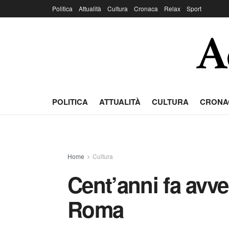
Politica
Attualità
Cultura
Cronaca
Relax
Sport
POLITICA
ATTUALITÀ
CULTURA
CRONA
Home
Cultura
Cent’anni fa avve
Roma