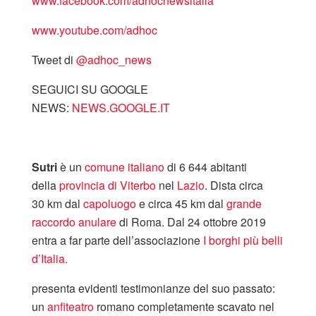
www.facebook.com/adhocnewsitalia
www.youtube.com/adhoc
Tweet di
‎@adhoc_news
SEGUICI SU GOOGLE
NEWS:
NEWS.GOOGLE.IT
Sutri
è un
comune italiano
di 6 644 abitanti
della
provincia di Viterbo
nel
Lazio
. Dista circa
30 km dal
capoluogo
e circa 45 km dal
grande
raccordo anulare
di Roma. Dal 24 ottobre 2019
entra a far parte dell’associazione
I borghi più belli
d’Italia.
presenta evidenti testimonianze del suo passato:
un
anfiteatro
romano completamente scavato nel