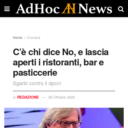
Home
Cronaca
C’è chi dice No, e lascia
aperti i ristoranti, bar e
pasticcerie
Sgarbi contro il dpcm
REDAZIONE
26 Ottobre 2020
di