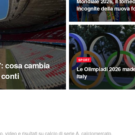
Mondiale 2026, il torne
incognite della nuova f
SPORT
: cosa cambia
Le Olimpiadi 2026 made
 conti
Italy
 video e risultati su calcio di serie A, calciomercato,