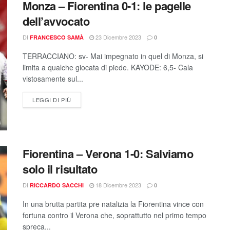
Monza – Fiorentina 0-1: le pagelle
dell’avvocato
DI
23 Dicembre 2023
FRANCESCO SAMÀ
0
TERRACCIANO: sv- Mai impegnato in quel di Monza, si
limita a qualche giocata di piede. KAYODE: 6,5- Cala
vistosamente sul...
LEGGI DI PIÙ
Fiorentina – Verona 1-0: Salviamo
solo il risultato
DI
18 Dicembre 2023
RICCARDO SACCHI
0
In una brutta partita pre natalizia la Fiorentina vince con
fortuna contro il Verona che, soprattutto nel primo tempo
spreca...