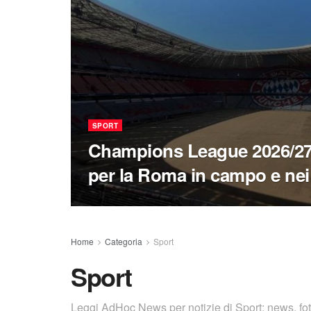
SPORT
Champions League 2026/27
per la Roma in campo e nei
Home
Categoria
Sport
Sport
Leggi AdHoc News per notizie di Sport: news, foto,