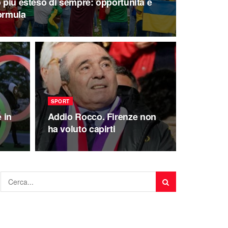
o più esteso di sempre: opportunità e
ormula
SPORT
 in
Addio Rocco. Firenze non
ha voluto capirti