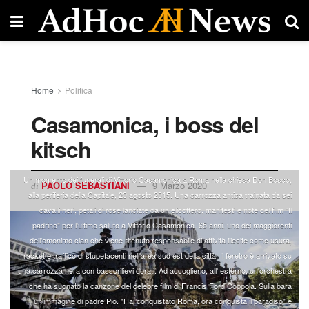
Home
Politica
Casamonica, i boss del
kitsch
Un momento dei funerali di Vittorio Casamonica a Roma nella chiesa Don Bosco,
PAOLO SEBASTIANI
9 Marzo 2020
di
alla periferia della Capitale, 20 agosto 2015. Una carrozza antica trainata da sei
cavalli neri, petali di rose lanciate da un elicottero, manifesti e note del film "Il
padrino" per l'ultimo saluto a Vittorio Casamonica, 65 anni, uno dei maggiorenti
dell'omonimo clan che viene ritenuto responsabile di attività illecite come usura,
racket e traffico di stupefacenti nell'area sud est della città. Il feretro è arrivato su
una carrozza nera con bassorilievi dorati. Ad accoglierlo, all' esterno, un'orchestra
che ha suonato la canzone del celebre film di Francis Ford Coppola. Sulla bara
un'immagine di padre Pio. "Hai conquistato Roma, ora conquista il paradiso" e