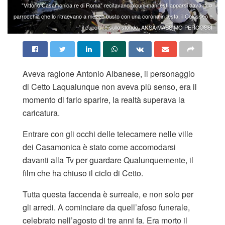
"Vittorio Casamonica re di Roma" recitavano alcuni manifesti apparsi davanti la
parrocchia che lo ritraevano a mezzo busto con una corona in testa, il Colosseo e
il cupolone sullo sfondo. ANSA/MASSIMO PERCOSSI
Aveva ragione Antonio Albanese, il personaggio
di Cetto Laqualunque non aveva più senso, era il
momento di farlo sparire, la realtà superava la
caricatura.
Entrare con gli occhi delle telecamere nelle ville
dei Casamonica è stato come accomodarsi
davanti alla Tv per guardare Qualunquemente, il
film che ha chiuso il ciclo di Cetto.
Tutta questa faccenda è surreale, e non solo per
gli arredi. A cominciare da quell’afoso funerale,
celebrato nell’agosto di tre anni fa. Era morto il