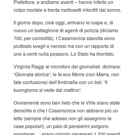
Prefettura, e andiamo avanti – hanno inferto un
colpo mortale a trenta mofiosetti intontiti dal sonno.
Il giorno dopo, cioè oggi, arrivano le ruspe e, di
nuovo un battaglione di agenti di polizia (diciamo
700, per comodità). I Casamonica stavolta sono
piuttosto svegli e nervosi ma con un rapporto di
uno a venti nulla possono. Lo Stato ha trionfato.
Virginia Raggi ai microfoni dei giornalisti, dichiara:
“Giornata storica”; le fa eco Morra (non Marra, non
fate confusione) dell’Antimafia con un bel: “Il
buongiorno si vede dal mattino”.
Ovviamente sono ben lieto che le Ville siano state
demolite e che i Casamonica non abbiano più un
tetto (sempre che adesso non gli assegnino le
case popolari), un paio di pensierini sorgono
spontanei…: erano proprio necessari 1.200 agenti,