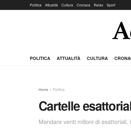
Politica
Attualità
Cultura
Cronaca
Relax
Sport
POLITICA
ATTUALITÀ
CULTURA
CRONA
Home
Politica
Cartelle esattori
Mandare venti milioni di esattoriali,