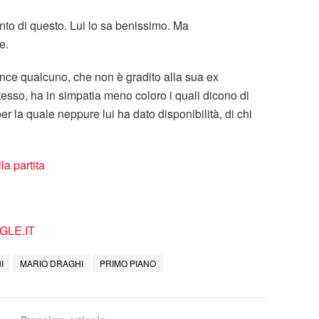
to di questo. Lui lo sa benissimo. Ma
e.
ince qualcuno, che non è gradito alla sua ex
sso, ha in simpatia meno coloro i quali dicono di
 la quale neppure lui ha dato disponibilità, di chi
la partita
LE.IT
I
MARIO DRAGHI
PRIMO PIANO