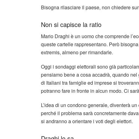
Bisogna rilasciare il paese, non chiedere sur
Non si capisce la ratio
Mario Draghi è un uomo che comprende l’eco
queste cartelle rappresentano. Però bisogna 
extremis, almeno per rimandarle.
Oggi i sondaggi elettorali sono già particol
pensiamo bene a cosa accadrà, quando nel gi
di Italiani tra famiglie ed imprese si troverann
potranno fare in fronte in alcun modo. Ci sar
L’idea di un condono generale, diventerà un o
perché il problema sarà concretamente davanti
si andranno a orientare i voti degli elettori.
Draghi lo sa