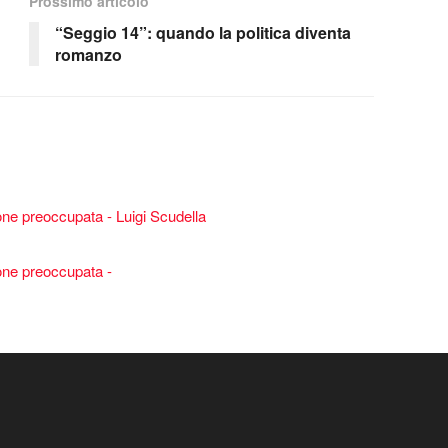
Prossimo articolo
“Seggio 14”: quando la politica diventa
romanzo
one preoccupata - Luigi Scudella
one preoccupata -