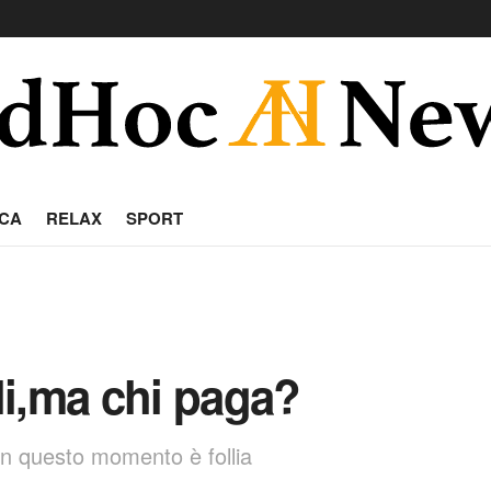
CA
RELAX
SPORT
ali,ma chi paga?
 in questo momento è follia