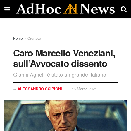
Home
Cronaca
Caro Marcello Veneziani,
sull’Avvocato dissento
Gianni Agnelli è stato un grande italiano
ALESSANDRO SCIPIONI
15 Marzo 2021
di