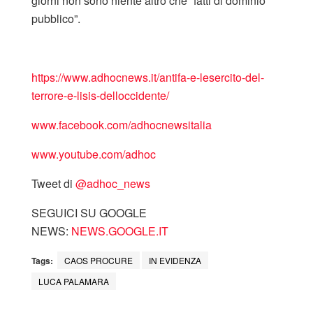
giorni non sono niente altro che “fatti di dominio
pubblico”.
https://www.adhocnews.it/antifa-e-lesercito-del-
terrore-e-lisis-delloccidente/
www.facebook.com/adhocnewsitalia
www.youtube.com/adhoc
Tweet di
‎@adhoc_news
SEGUICI SU GOOGLE
NEWS:
NEWS.GOOGLE.IT
Tags:
CAOS PROCURE
IN EVIDENZA
LUCA PALAMARA