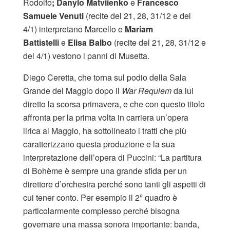
Rodolfo
; Danylo Matviienko
e
Francesco
Samuele Venuti
(recite del 21, 28, 31/12 e del
4/1)
interpretano Marcello
e
Mariam
Battistelli
e
Elisa Balbo
(recite del 21, 28, 31/12 e
del 4/1)
vestono i panni di Musetta.
Diego Ceretta, che torna sul podio della Sala
Grande del Maggio dopo il
War Requiem
da lui
diretto la scorsa primavera, e che con questo titolo
affronta per la prima volta in carriera un’opera
lirica al Maggio, ha sottolineato i tratti che più
caratterizzano questa produzione e la sua
interpretazione dell’opera di Puccini: “La partitura
di Bohème è sempre una grande sfida per un
direttore d’orchestra perché sono tanti gli aspetti di
cui tener conto. Per esempio il 2º quadro è
particolarmente complesso perché bisogna
governare una massa sonora importante: banda,