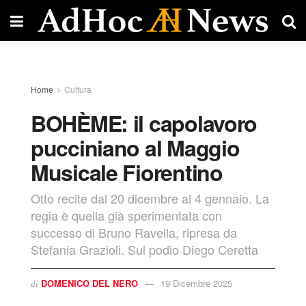
Home
Cultura
BOHÈME: il capolavoro
pucciniano al Maggio
Musicale Fiorentino
Otto recite dal 20 dicembre al 4 gennaio. La
regia è quella già sperimentata con
successo di Bruno Ravella, ripresa da
Stefania Grazioli. Sul podio Diego Ceretta
DOMENICO DEL NERO
19 Dicembre 2025
di