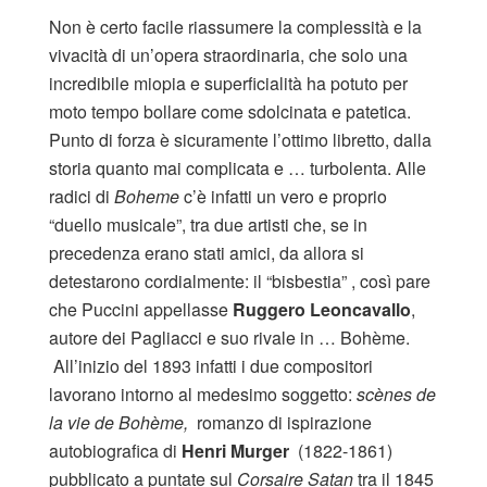
Non è certo facile riassumere la complessità e la
vivacità di un’opera straordinaria, che solo una
incredibile miopia e superficialità ha potuto per
moto tempo bollare come sdolcinata e patetica.
Punto di forza è sicuramente l’ottimo libretto, dalla
storia quanto mai complicata e … turbolenta. Alle
radici di
Boheme
c’è infatti un vero e proprio
“duello musicale”, tra due artisti che, se in
precedenza erano stati amici, da allora si
detestarono cordialmente: il “bisbestia” , così pare
che Puccini appellasse
Ruggero Leoncavallo
,
autore dei Pagliacci e suo rivale in … Bohème.
All’inizio del 1893 infatti i due compositori
lavorano intorno al medesimo soggetto:
scènes de
la vie de Bohème,
romanzo di ispirazione
autobiografica di
Henri Murger
(1822-1861)
pubblicato a puntate sul
Corsaire Satan
tra il 1845