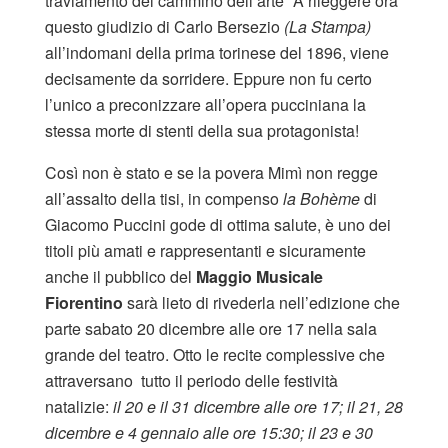
traviamento del cammino dell’arte” A rileggere ora
questo giudizio di Carlo Bersezio
(La Stampa)
all’indomani della prima torinese del 1896, viene
decisamente da sorridere. Eppure non fu certo
l’unico a preconizzare all’opera pucciniana la
stessa morte di stenti della sua protagonista!
Così non è stato e se la povera Mimì non regge
all’assalto della tisi, in compenso
la Bohème
di
Giacomo Puccini gode di ottima salute, è uno dei
titoli più amati e rappresentanti e sicuramente
anche il pubblico del
Maggio
Musicale
Fiorentino
sarà lieto di rivederla nell’edizione che
parte sabato 20 dicembre alle ore 17 nella sala
grande del teatro. Otto le recite complessive che
attraversano tutto il periodo delle festività
natalizie:
il 20 e il 31 dicembre alle ore 17; il 21, 28
dicembre e 4 gennaio alle ore 15:30; il 23 e 30