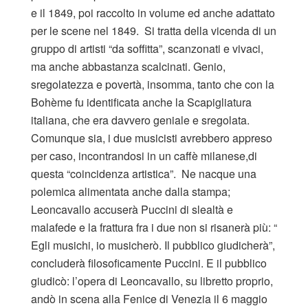
e il 1849, poi raccolto in volume ed anche adattato
per le scene nel 1849. Si tratta della vicenda di un
gruppo di artisti “da soffitta”, scanzonati e vivaci,
ma anche abbastanza scalcinati. Genio,
sregolatezza e povertà, insomma, tanto che con la
Bohème fu identificata anche la Scapigliatura
italiana, che era davvero geniale e sregolata.
Comunque sia, i due musicisti avrebbero appreso
per caso, incontrandosi in un caffè milanese,di
questa “coincidenza artistica”. Ne nacque una
polemica alimentata anche dalla stampa;
Leoncavallo accuserà Puccini di slealtà e
malafede e la frattura fra i due non si risanerà più: “
Egli musichi, io musicherò. Il pubblico giudicherà”,
concluderà filosoficamente Puccini. E il pubblico
giudicò: l’opera di Leoncavallo, su libretto proprio,
andò in scena alla Fenice di Venezia il 6 maggio