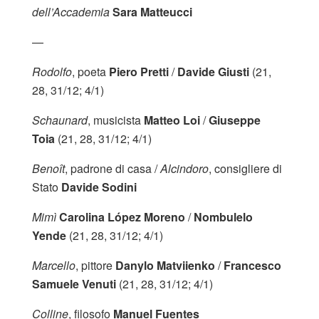
dell’Accademia
Sara Matteucci
—
Rodolfo
, poeta
Piero Pretti
/
Davide Giusti
(21,
28, 31/12; 4/1)
Schaunard
, musicista
Matteo Loi
/
Giuseppe
Toia
(21, 28, 31/12; 4/1)
Benoît
, padrone di casa /
Alcindoro
, consigliere di
Stato
Davide Sodini
Mimì
Carolina López Moreno
/
Nombulelo
Yende
(21, 28, 31/12; 4/1)
Marcello
, pittore
Danylo Matviienko
/
Francesco
Samuele Venuti
(21, 28, 31/12; 4/1)
Colline
, filosofo
Manuel Fuentes