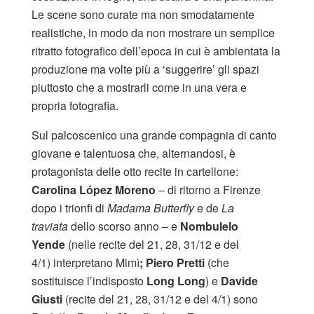
Le scene sono curate ma non smodatamente
realistiche, in modo da non mostrare un semplice
ritratto fotografico dell’epoca in cui è ambientata la
produzione ma volte più a ‘suggerire’ gli spazi
piuttosto che a mostrarli come in una vera e
propria fotografia.
Sul palcoscenico una grande compagnia di canto
giovane e talentuosa che, alternandosi, è
protagonista delle otto recite in cartellone:
Carolina López Moreno
– di ritorno a Firenze
dopo i trionfi di
Madama Butterfly
e de
La
traviata
dello scorso anno – e
Nombulelo
Yende
(nelle recite del 21, 28, 31/12 e del
4/1)
interpretano Mimì
; Piero Pretti
(che
sostituisce l’indisposto
Long Long
)
e
Davide
Giusti
(recite del 21, 28, 31/12 e del 4/1) sono