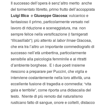
Il successo dell’opera è senz’altro merito anche
del tormentato libretto, primo frutto dell’accoppiata
Luigi Illica
e
Giuseppe Giacosa
: vulcanico e
fantasioso il primo, particolarmente versato nel
lavoro di riduzione e sceneggiatura, ma non
sempre felice nella versificazione (i famigerati
“illicasillabi”); più attento al
labor limae
Giacosa,
che era tra l’altro un importante commediografo di
successo nell’età umbertina, particolarmente
sensibile alla psicologia femminile e ai ritratti
d’ambiente borghese. E i due poeti insieme
riescono a preparare per Puccini, che vigila e
interviene costantemente nella loro attività, una
eccellente fusione di tragedia e commedia: “vita
gaia e terribile”, come riporta una didascalia del
testo. Niente di più remoto dal naturalismo
rusticano fatto di sangue, onore e coltelli, distacco