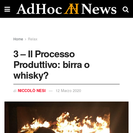
Home
Relax
3 – Il Processo
Produttivo: birra o
whisky?
NICCOLÒ NESI
12 Marzo 2020
di