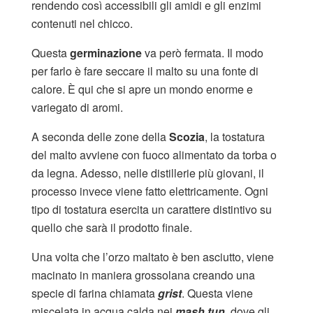
rendendo così accessibili gli amidi e gli enzimi
contenuti nel chicco.
Questa
germinazione
va però fermata. Il modo
per farlo è fare seccare il malto su una fonte di
calore. È qui che si apre un mondo enorme e
variegato di aromi.
A seconda delle zone della
Scozia
, la tostatura
del malto avviene con fuoco alimentato da torba o
da legna. Adesso, nelle distillerie più giovani, il
processo invece viene fatto elettricamente. Ogni
tipo di tostatura esercita un carattere distintivo su
quello che sarà il prodotto finale.
Una volta che l’orzo maltato è ben asciutto, viene
macinato in maniera grossolana creando una
specie di farina chiamata
grist
. Questa viene
miscelata in acqua calda nei
mash tun
, dove gli