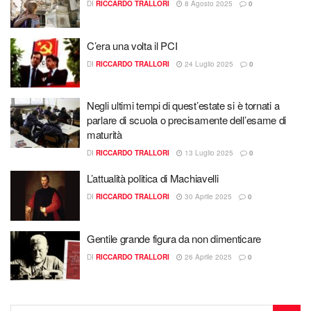
DI
RICCARDO TRALLORI
8 Agosto 2025
0
C’era una volta il PCI
DI
RICCARDO TRALLORI
24 Luglio 2025
0
Negli ultimi tempi di quest’estate si è tornati a
parlare di scuola o precisamente dell’esame di
maturità
DI
RICCARDO TRALLORI
13 Luglio 2025
0
L’attualità politica di Machiavelli
DI
RICCARDO TRALLORI
30 Aprile 2025
0
Gentile grande figura da non dimenticare
DI
RICCARDO TRALLORI
26 Aprile 2025
0